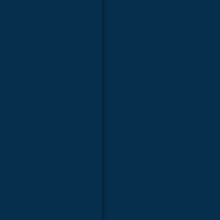
Kit molecular
nicas e inorgânicas
as de histologia
 preparadas de patologia
infinita
Microscópios
os biológicos
ios trinocular
ômico de cachorro
ico de torso humano
co de sistema linfático
e cérebro humano
icos de animais