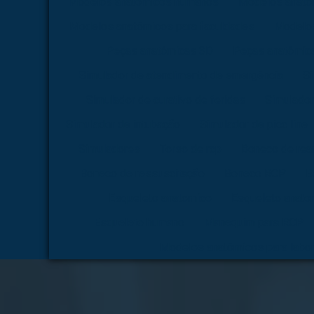
Modelos anatômicos humanos
Modelos anatô
Modelos anatômicos para faculdades
Modelos
Peças anatômicas 3D
Peças anatômica
Simulador de atendimento de emergência
Si
Simulador de curativo de feridas
Simulador
Simulador de intubação
Simulador de picc line
Simuladores
Torso de rcp
Boneco de rea
Boneco de ressuscitação
Boneco RCP
B
Esqueleto anatomico
Esqueleto anato
Esqueleto humano
Manequim para RCP
Modelos anatômicos para labor