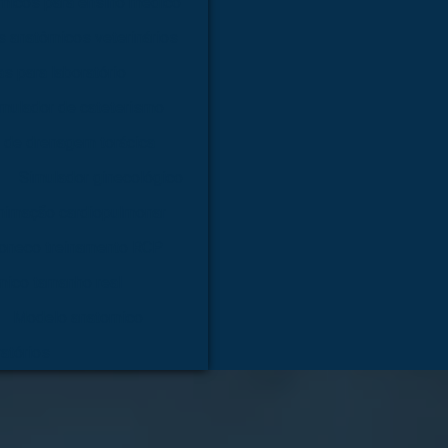
micos para ensino médico
 anatômicos veterinários
s para laboratório
mulador de cateterismo
 de drenagem torácica
Simulador ginecológico
nimação cardiopulmonar
oneco treinamento RCP
mico tamanho real
Modelo anatomico
atórios