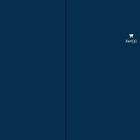
rea humana
 veterinária
 estudo
iten(s)
aculdades
hospitais
rnecedor de kit molecular
 para estudo
ara faculdades
ra laboratórios
a estudo
faculdades
ornecedor de microscópio