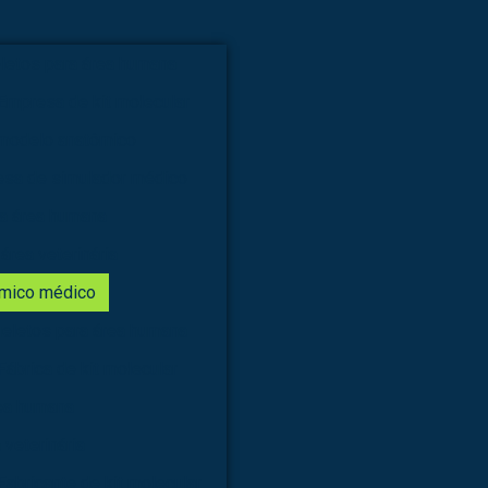
letos para área humana
Empresa de kit molecular
modelo anatômico
sa de simulador médico
ra área humana
área veterinária
ômico médico
ueletos para área humana
Fábrica de kit molecular
rea humana
 veterinária
Fabricante de kit molecular