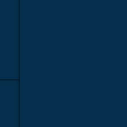
Microscópio biológico trinocular 
TALAR |
023
Microscópio médico para faculdades
Mi
TALAR |
Microscópio óptico monocular
Modelo 
024
Modelo anatômico da mitose
Modelo a
TALAR |
025
Modelo anatômico da pele
Modelo ana
TALAR |
Modelo anatômico do corpo 
026
Modelo anatômico do esqueleto
TALMED
2015
Modelo anatômico do sistema di
Modelo anatômico médico em são paulo
Model
Modelo anatômico médico orç
Modelo anatômico médico para faculdades
Mo
Modelo anatômico para faculdades
Modelo ana
Modelo molecular
Modelos moleculares compra