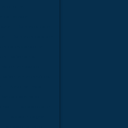
parto normal
ma de manivela
óstata
Simulador de rcp
tal
Simulador de sutura
dor de traqueostomia
ador médico em sp
 médico para estudo
médico para laboratórios
a
Anatomic model
Dea de treinamento
e ave
Esqueleto de boi
o
Esqueleto de galo
Esqueleto de porco