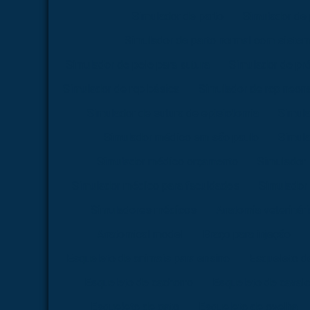
Simulador de parto
Simulador de 
Simulador de parto normal com siste
Simulador de pele para sutura
Simulador de pr
Simulador de rcp básica
Simulador de rcp neona
Simulador de sutura de episiotomia
Simula
Simulador médico em são paulo
Simul
Simulador médico orçamento
Simulador
Simulador médico para faculdades
Simulador 
Simuladores médicos
Anatomia veterinári
Anatomical model
Braço para injeção
Esqueleto de animais para ensino
Esqueleto d
Esqueleto de cachorro
Esqueleto de caval
Esqueleto de gato
Esqueleto de ovelha