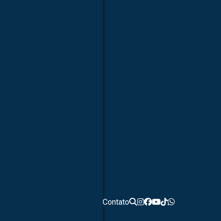
dico
ara estudo
a faculdades
ra hospitais
s
Kit modelo molecular
lecular médico em sp
molecular química
ímica orgânica e inorgânica
opia monocular
ular
0x luz de led
o biológico profissional
Contato
ular