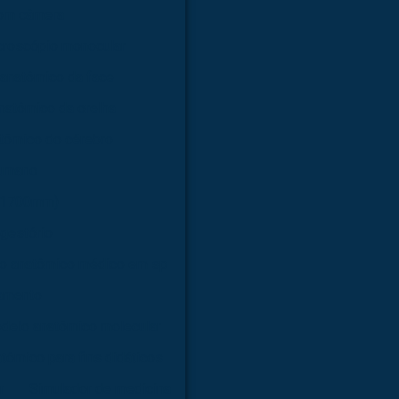
com câmera
croscópio monocular
anatômico da face
natômico da orelha
tômico do cérebro
humano
 (1700mm)
gestório
o anatômico médico em sp
amento
delo anatômico molecular
tômico para fins didáticos
r
Simulador de medicina