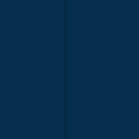
ra faculdades
a laboratórios
a estudo
faculdades
boratórios
e modelo anatômico médico
 para faculdades
 para hospitais
para laboratórios
ara estudo
a faculdades
ra hospitais
 laboratórios