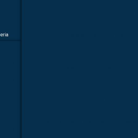
Fornecedor de simulador mé
Fornecedor de simulador médico p
Fornecedor de simulador médico par
eria
Fornecedor de simulador médico pa
Fornecedor de simulador médico para laboratório
TALAR |
015
Kit molecular médico em são paulo
Kit mo
TALAR |
Kit molecular médico para estudo
Kit 
016
Kit molecular química orgânica
Kit molecular qu
TALAR |
017
Manequim simulador de rcp
Microsc
TALAR |
Microscópio biológico binoc
018
Microscópio biológico binocular 160
TALAR |
019
Microscópio biológico monocular
Microscópi
TALAR |
Microscópio biológico trinoc
022