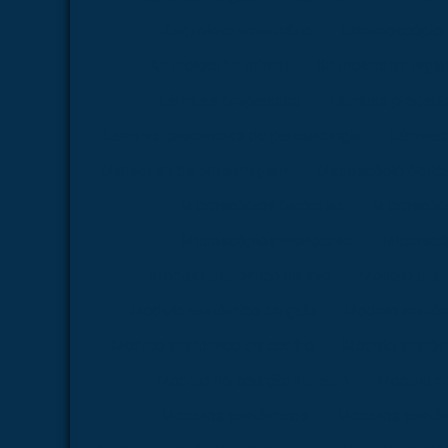
Esqueleto veterinário
Estereoscópio
Kit molecular orbital
Kit molecular orgâ
Lâminas preparadas
Lâminas preparad
Lâminas preparadas de parasitologia
Lâminas
Manequim de enfermagem
Microscópio óptica 
Microscópios binocular
Microscópi
Microscópios monocular
Microscóp
Modelo anatômico de ave
Modelo anat
Modelo anatômico de galo
Modelo anatôm
Modelo anatômico de coelho
Modelo anatômi
Modelo de coração humano
Modelo d
Modelos anatômicos
Modelos anatôm