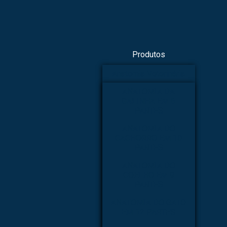
Produtos
Anatomia Veterinária
ANATOMIA DA
GALINHA EM 6
PARTES
ANATOMIA DO
CACHORRO EM 10
PARTES
ANATOMIA DO
COELHO EM 9
PARTES
ANATOMIA DO GATO
EM 12 PARTES