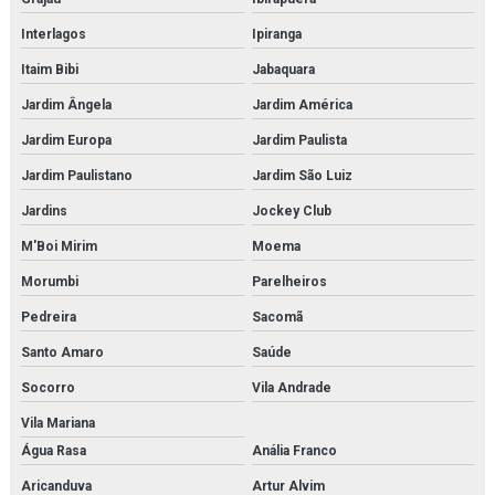
Interlagos
Ipiranga
Kit molecular química orgânica e inorgânica
Itaim Bibi
Jabaquara
Manequim simulador de rcp
Jardim Ângela
Jardim América
Microscopia monocular
Jardim Europa
Jardim Paulista
Microscópio biológico binocular
Jardim Paulistano
Jardim São Luiz
Jardins
Jockey Club
Microscópio biológico binocular 1600x luz de led
M'Boi Mirim
Moema
Microscópio biológico monocular
Morumbi
Parelheiros
Microscópio biológico profissional
Pedreira
Sacomã
Microscópio biológico trinocular
Santo Amaro
Saúde
Socorro
Vila Andrade
Microscópio biológico trinocular com câmera
Vila Mariana
Microscópio médico para faculdades
Água Rasa
Anália Franco
Microscópio monocular
Aricanduva
Artur Alvim