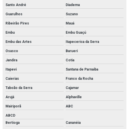
Santo André
Diadema
Modelo anatômico médico orçamento
Guarulhos
Suzano
Modelo anatômico médico para faculdades
Ribeirão Pires
Mauá
Modelo anatômico molecular
Embu
Embu Guaçú
Modelo anatômico para faculdades
Embu das Artes
Itapecerica da Serra
Osasco
Barueri
Modelo anatômico para fins didáticos
Jandira
Cotia
Modelo molecular
Itapevi
Santana de Parnaíba
Modelos moleculares comprar
Caierias
Franco da Rocha
Simulador de medicina
Taboão da Serra
Cajamar
Arujá
Alphaville
Simulador de parto
Mairiporã
ABC
Simulador de parto normal
ABCD
Simulador de parto normal com sistema de manivela
Bertioga
Cananéia