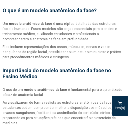
O que é um
modelo anatômico da face
?
Um
modelo anatômico da face
é uma réplica detalhada das estruturas
faciais humanas. Esses modelos são peças essenciais para o ensino e
treinamento médico, auxiliando estudantes e profissionais a
compreenderem a anatomia da face em profundidade.
Eles incluem representações dos ossos, músculos, nervos e vasos
sanguíneos da região facial, possibilitando um estudo minucioso e prático
para procedimentos médicos e cirúrgicos.
Importância do
modelo anatômico da face
no
Ensino Médico
O uso de um
modelo anatômico da face
é fundamental para o aprendizado
eficaz de anatomia facial.
Ao visualizarem de forma realista as estruturas anatômicas da face, os
estudantes podem compreender melhor a disposição dos músculos, ossos
iten(s)
e vasos sanguíneos, facilitando a assimilação do conteúdo teórico e
preparando-os para situações práticas que encontrarão no exercício da
medicina.