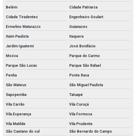
Belém
Cidade Patriarca
Microscópio óptico monocular
Cidade Tiradentes
Engenheiro Goulart
Modelo anatômico da face
Ermelino Matarazzo
Guianazes
Modelo anatômico da mitose
Itaim Paulista
Itaquera
Modelo anatômico da orelha
Jardim Iguatemi
José Bonifácio
Moóca
Parque do Carmo
Modelo anatômico da pele
Parque São Lucas
Parque São Rafael
Modelo anatômico do cérebro
Penha
Ponte Rasa
Modelo anatômico do corpo humano
São Mateus
São Miguel Paulista
Modelo anatômico do esqueleto (1700mm)
Sapopemba
Tatuapé
Vila Carrão
Vila Curuçá
Modelo anatômico do sistema digestório
Vila Esperança
Vila Formosa
Modelo anatômico médico em são paulo
Vila Matilde
Vila Prudente
Modelo anatômico médico em sp
São Caetano do sul
São Bernardo do Campo