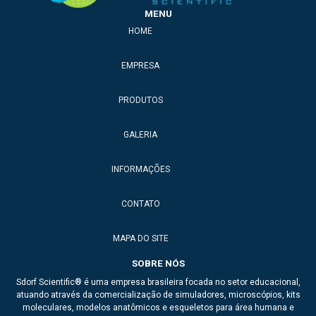
Simulador médico para estudo
MENU
HOME
Simulador médico para faculdades
Simulador médico para laboratórios
EMPRESA
Simuladores médicos
PRODUTOS
Anatomia veterinária
GALERIA
Anatomic model
INFORMAÇÕES
Anatomical model
Braço para injeção
CONTATO
Dea de treinamento
MAPA DO SITE
Esqueleto de animais para ensino
SOBRE NÓS
Sdorf Scientific® é uma empresa brasileira focada no setor educacional,
Esqueleto de ave
atuando através da comercialização de simuladores, microscópios, kits
moleculares, modelos anatômicos e esqueletos para área humana e
Esqueleto de boi