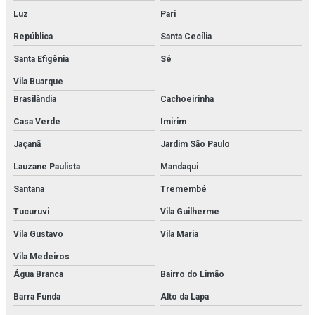
Fornecedor de microscópio para estudo
Luz
Pari
República
Santa Cecília
Fornecedor de microscópio para faculdades
Santa Efigênia
Sé
Fornecedor de microscópio para laboratórios
Vila Buarque
Fornecedor de modelo anatômico
Brasilândia
Cachoeirinha
Fornecedor de modelo anatômico médico
Casa Verde
Imirim
Jaçanã
Jardim São Paulo
Fornecedor de modelo anatômico médico para faculdades
Lauzane Paulista
Mandaqui
Fornecedor de modelo anatômico médico para hospitais
Santana
Tremembé
Fornecedor de modelo anatômico médico para laboratórios
Tucuruvi
Vila Guilherme
Fornecedor de modelo anatômico para estudo
Vila Gustavo
Vila Maria
Vila Medeiros
Fornecedor de modelo anatômico para faculdades
Água Branca
Bairro do Limão
Fornecedor de modelo anatômico para hospitais
Barra Funda
Alto da Lapa