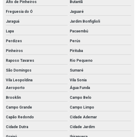
Fornecedor de modelo anatômico para laboratórios
Alto de Pinheiros
Butantã
Freguesia do Ó
Jaguaré
Fornecedor de simulador médico
Jaraguá
Jardim Bonfiglioli
Fornecedor de simulador médico para estudo
Lapa
Pacaembú
Fornecedor de simulador médico para faculdades
Perdizes
Perús
Fornecedor de simulador médico para hospitais
Pinheiros
Pirituba
Raposo Tavares
Rio Pequeno
Fornecedor de simulador médico para laboratórios
São Domingos
Sumaré
Kit modelo molecular
Vila Leopoldina
Vila Sonia
Kit molecular médico em são paulo
Aeroporto
Água Funda
Brooklin
Campo Belo
Kit molecular médico em sp
Campo Grande
Campo Limpo
Kit molecular médico para estudo
Capão Redondo
Cidade Ademar
Kit molecular química
Cidade Dutra
Cidade Jardim
Kit molecular química orgânica
Grajaú
Ibirapuera