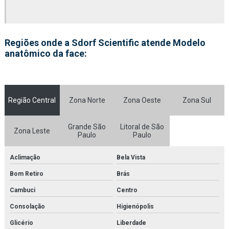
Fornecedor de esqueletos para laboratórios
Fornecedor de kit molecular
Regiões onde a Sdorf Scientific atende Modelo
anatômico da face:
Fornecedor de kit molecular médico para estudo
Fornecedor de kit molecular médico para faculdades
Fornecedor de kit molecular médico para laboratórios
Região Central
Zona Norte
Zona Oeste
Zona Sul
Fornecedor de kit molecular para estudo
Grande São
Litoral de São
Zona Leste
Fornecedor de kit molecular para faculdades
Paulo
Paulo
Fornecedor de kit molecular para laboratórios
Aclimação
Bela Vista
Bom Retiro
Brás
Fornecedor de microscópio
Cambuci
Centro
Fornecedor de microscópio médico para faculdades
Consolação
Higienópolis
Fornecedor de microscópio médico para laboratórios
Glicério
Liberdade