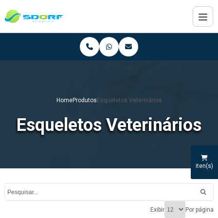
Home
Produtos
Esqueletos Veterinários
Esqueletos Veterinários
iten(s)
Exibir
Por página