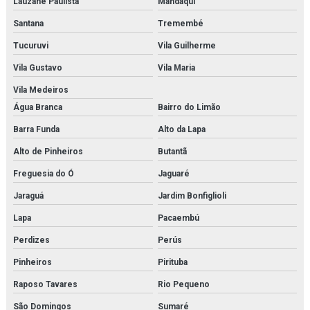
Lauzane Paulista
Mandaqui
Santana
Tremembé
Fornecedor de modelo anatômico médico para laboratórios
Tucuruvi
Vila Guilherme
Fornecedor de modelo anatômico para estudo
Vila Gustavo
Vila Maria
Fornecedor de modelo anatômico para faculdades
Vila Medeiros
Água Branca
Bairro do Limão
Fornecedor de modelo anatômico para hospitais
Barra Funda
Alto da Lapa
Fornecedor de modelo anatômico para laboratórios
Alto de Pinheiros
Butantã
Fornecedor de simulador médico
Freguesia do Ó
Jaguaré
Fornecedor de simulador médico para estudo
Jaraguá
Jardim Bonfiglioli
Lapa
Pacaembú
Fornecedor de simulador médico para faculdades
Perdizes
Perús
Fornecedor de simulador médico para hospitais
Pinheiros
Pirituba
Fornecedor de simulador médico para laboratórios
Raposo Tavares
Rio Pequeno
Kit modelo molecular
São Domingos
Sumaré