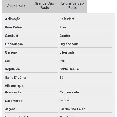
Fornecedor de kit molecular para faculdades
Grande São
Litoral de São
Zona Leste
Paulo
Paulo
Fornecedor de kit molecular para laboratórios
Aclimação
Bela Vista
Fornecedor de microscópio
Bom Retiro
Brás
Fornecedor de microscópio médico para faculdades
Cambuci
Centro
Fornecedor de microscópio médico para laboratórios
Consolação
Higienópolis
Glicério
Liberdade
Fornecedor de microscópio para estudo
Luz
Pari
Fornecedor de microscópio para faculdades
República
Santa Cecília
Fornecedor de microscópio para laboratórios
Santa Efigênia
Sé
Fornecedor de modelo anatômico
Vila Buarque
Brasilândia
Cachoeirinha
Fornecedor de modelo anatômico médico
Casa Verde
Imirim
Fornecedor de modelo anatômico médico para faculdades
Jaçanã
Jardim São Paulo
Fornecedor de modelo anatômico médico para hospitais