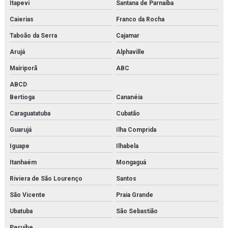
Itapevi
Santana de Parnaíba
Modelos moleculares comprar
Caierias
Franco da Rocha
Simulador de medicina
Taboão da Serra
Cajamar
Simulador de parto
Arujá
Alphaville
Simulador de parto normal
Mairiporã
ABC
ABCD
Simulador de parto normal com sistema de manivela
Bertioga
Cananéia
Simulador de pele para sutura
Caraguatatuba
Cubatão
Simulador de próstata
Guarujá
Ilha Comprida
Simulador de rcp
Iguape
Ilhabela
Itanhaém
Mongaguá
Simulador de rcp básica
Riviera de São Lourenço
Santos
Simulador de rcp neonatal
São Vicente
Praia Grande
Simulador de sutura
Ubatuba
São Sebastião
Simulador de sutura de episiotomia
Peruíbe