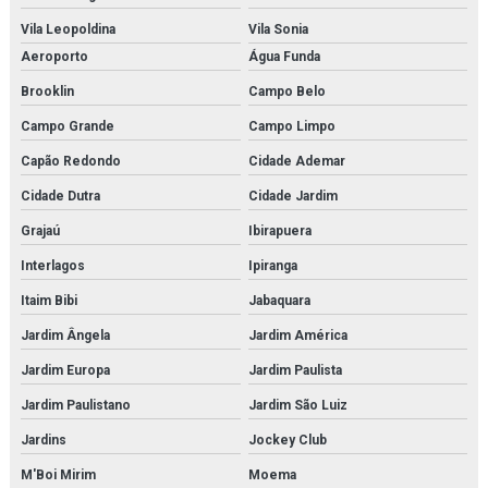
Vila Leopoldina
Vila Sonia
Kit molecular médico em são paulo
Aeroporto
Água Funda
Kit molecular médico em sp
Brooklin
Campo Belo
Kit molecular médico para estudo
Campo Grande
Campo Limpo
Capão Redondo
Cidade Ademar
Kit molecular química
Cidade Dutra
Cidade Jardim
Kit molecular química orgânica
Grajaú
Ibirapuera
Kit molecular química orgânica e inorgânica
Interlagos
Ipiranga
Manequim simulador de rcp
Itaim Bibi
Jabaquara
Jardim Ângela
Jardim América
Microscopia monocular
Jardim Europa
Jardim Paulista
Microscópio biológico binocular
Jardim Paulistano
Jardim São Luiz
Microscópio biológico binocular 1600x luz de led
Jardins
Jockey Club
Microscópio biológico monocular
M'Boi Mirim
Moema