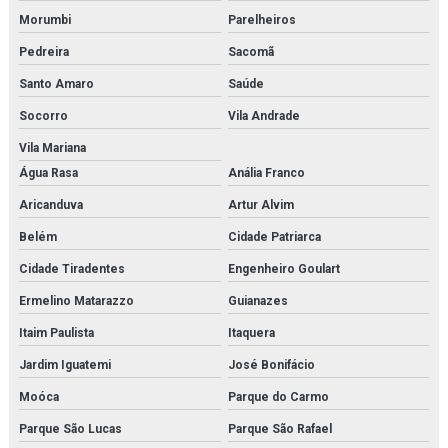
Morumbi
Parelheiros
Microscópio biológico profissional
Pedreira
Sacomã
Microscópio biológico trinocular
Santo Amaro
Saúde
Microscópio biológico trinocular com câmera
Socorro
Vila Andrade
Microscópio médico para faculdades
Vila Mariana
Água Rasa
Anália Franco
Microscópio monocular
Aricanduva
Artur Alvim
Microscópio óptico monocular
Belém
Cidade Patriarca
Modelo anatômico da face
Cidade Tiradentes
Engenheiro Goulart
Ermelino Matarazzo
Guianazes
Modelo anatômico da mitose
Itaim Paulista
Itaquera
Modelo anatômico da orelha
Jardim Iguatemi
José Bonifácio
Modelo anatômico da pele
Moóca
Parque do Carmo
Modelo anatômico do cérebro
Parque São Lucas
Parque São Rafael