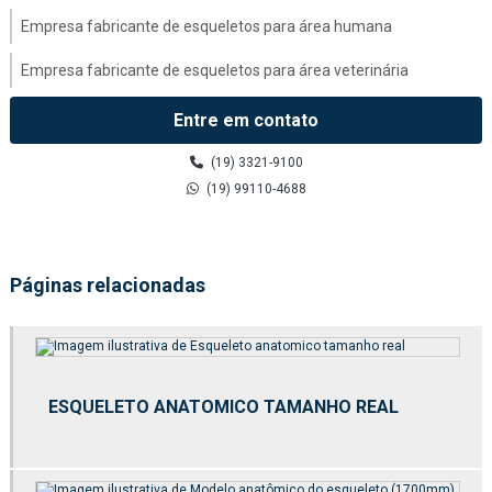
Empresa fabricante de esqueletos para área humana
Empresa fabricante de esqueletos para área veterinária
Empresa fabricante de modelo anatômico médico
Entre em contato
Esqueletos para área humana
(19) 3321-9100
(19) 99110-4688
Fábrica de esqueletos para área humana
Fábrica de esqueletos para área veterinária
Páginas relacionadas
Fábrica de kit molecular
Fabricação de esqueletos para área humana
Fabricação de esqueletos para área veterinária
ESQUELETO ANATOMICO TAMANHO REAL
Fabricante de esqueletos para área veterinária
Fabricante de kit molecular