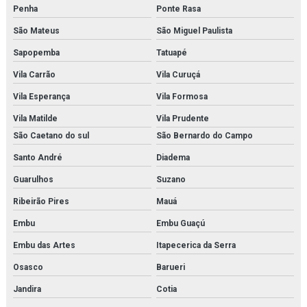
Penha
Ponte Rasa
Modelo anatômico do corpo humano
São Mateus
São Miguel Paulista
Modelo anatômico do esqueleto (1700mm)
Sapopemba
Tatuapé
Modelo anatômico do sistema digestório
Vila Carrão
Vila Curuçá
Modelo anatômico médico em são paulo
Vila Esperança
Vila Formosa
Vila Matilde
Vila Prudente
Modelo anatômico médico em sp
São Caetano do sul
São Bernardo do Campo
Modelo anatômico médico orçamento
Santo André
Diadema
Modelo anatômico médico para faculdades
Guarulhos
Suzano
Ribeirão Pires
Mauá
Modelo anatômico molecular
Embu
Embu Guaçú
Modelo anatômico para faculdades
Embu das Artes
Itapecerica da Serra
Modelo anatômico para fins didáticos
Osasco
Barueri
Modelo molecular
Jandira
Cotia