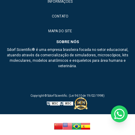
INFORMAÇÕES
Braço para injeção
CONTATO
Dea de treinamento
MAPA DO SITE
Esqueleto de animais para ensino
SOBRE NÓS
Esqueleto de ave
Sdorf Scientific® é uma empresa brasileira focada no setor educacional,
atuando através da comercialização de simuladores, microscópios, kits
Esqueleto de boi
moleculares, modelos anatômicos e esqueletos para área humana e
veterinária.
Esqueleto de cachorro
Esqueleto de cavalo
Esqueleto de galo
Copyright © Sdorf Scientific. (Lei 9610 de 19/02/1998)
W3C
W3C
Esqueleto de gato
Esqueleto de ovelha
Esqueleto de porco