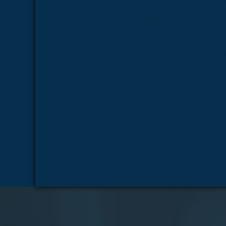
Modelos anatômicos humanos
Modelos anatô
Modelos anatômicos para faculdades
Modelos
Peças anatômicas 3D
Peças anatômica
Simulador de atendimento de emergência
Si
Simulador de curativo de feridas
Simulador
Simulador de intubação
Simulador de picc line
Simuladores
Torso de rcp
Boneco de rea
Boneco de ressuscitação
Boneco RCP
B
Esqueleto anatomico
Esqueleto anato
Esqueleto humano
Manequim para RCP
Modelos anatômicos para labor