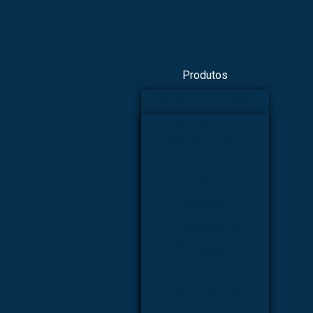
Produtos
Anatomia Veterinária
ANATOMIA DA
GALINHA EM 6
PARTES
ANATOMIA DO
CACHORRO EM 10
PARTES
ANATOMIA DO
COELHO EM 9
PARTES
ANATOMIA DO GATO
EM 12 PARTES