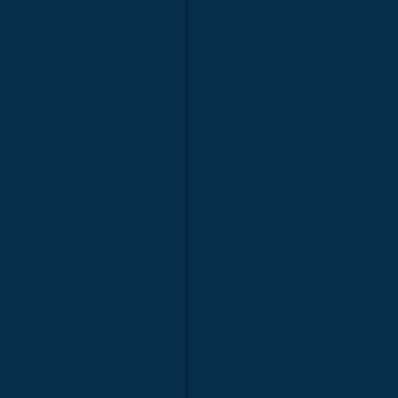
ra faculdades
a laboratórios
a estudo
faculdades
boratórios
e modelo anatômico médico
 para faculdades
 para hospitais
para laboratórios
ara estudo
a faculdades
ra hospitais
 laboratórios