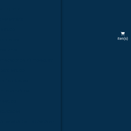
rea humana
 veterinária
 estudo
iten(s)
aculdades
hospitais
rnecedor de kit molecular
 para estudo
ara faculdades
ra laboratórios
a estudo
faculdades
ornecedor de microscópio