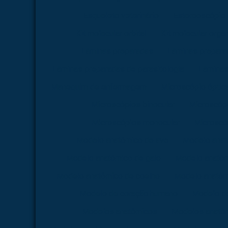
Esqueleto veterinário
Estereoscópio
Kit molecular orbital
Kit molecular orgâ
Lâminas preparadas
Lâminas preparad
Lâminas preparadas de parasitologia
Lâminas
Manequim de enfermagem
Microscópio óptica 
Microscópios binocular
Microscópi
Microscópios monocular
Microscóp
Modelo anatômico de ave
Modelo anat
Modelo anatômico de galo
Modelo anatôm
Modelo anatômico de coelho
Modelo anatômi
Modelo de coração humano
Modelo d
Modelos anatômicos
Modelos anatôm