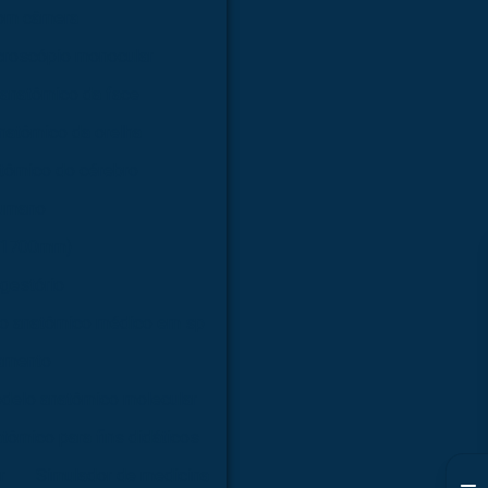
com câmera
croscópio monocular
anatômico da face
natômico da orelha
tômico do cérebro
humano
 (1700mm)
gestório
o anatômico médico em sp
amento
delo anatômico molecular
tômico para fins didáticos
r
Simulador de medicina