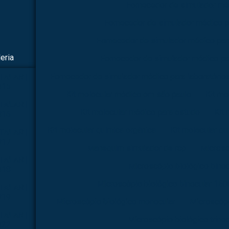
Fornecedor de simulador mé
Fornecedor de simulador médico p
Fornecedor de simulador médico par
eria
Fornecedor de simulador médico pa
Fornecedor de simulador médico para laboratório
TALAR |
015
Kit molecular médico em são paulo
Kit mo
TALAR |
Kit molecular médico para estudo
Kit 
016
Kit molecular química orgânica
Kit molecular qu
TALAR |
017
Manequim simulador de rcp
Microsc
TALAR |
Microscópio biológico binoc
018
Microscópio biológico binocular 160
TALAR |
019
Microscópio biológico monocular
Microscópi
TALAR |
Microscópio biológico trinoc
022