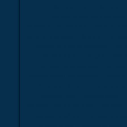
Simulador de parto
Simulador de 
Simulador de parto normal com siste
Simulador de pele para sutura
Simulador de pr
Simulador de rcp básica
Simulador de rcp neona
Simulador de sutura de episiotomia
Simula
Simulador médico em são paulo
Simul
Simulador médico orçamento
Simulador
Simulador médico para faculdades
Simulador 
Simuladores médicos
Anatomia veterinári
Anatomical model
Braço para injeção
Esqueleto de animais para ensino
Esqueleto d
Esqueleto de cachorro
Esqueleto de caval
Esqueleto de gato
Esqueleto de ovelha