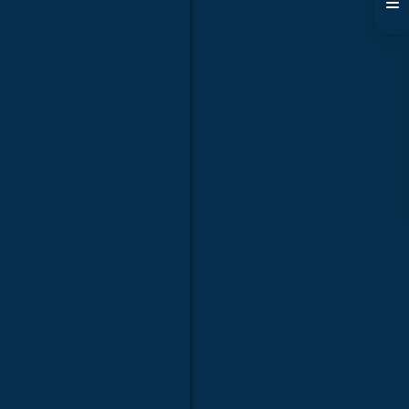
parto normal
ma de manivela
óstata
Simulador de rcp
tal
Simulador de sutura
dor de traqueostomia
ador médico em sp
 médico para estudo
médico para laboratórios
a
Anatomic model
Dea de treinamento
e ave
Esqueleto de boi
o
Esqueleto de galo
Esqueleto de porco