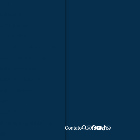
dico
ara estudo
a faculdades
ra hospitais
s
Kit modelo molecular
lecular médico em sp
molecular química
ímica orgânica e inorgânica
opia monocular
ular
0x luz de led
o biológico profissional
Contato
ular