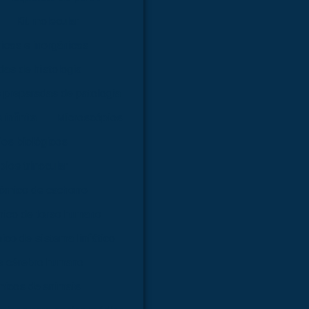
Kit molecular
nicas e inorgânicas
as de histologia
 preparadas de patologia
infinita
Microscópios
os biológicos
ios trinocular
ômico de cachorro
ico de torso humano
co de sistema linfático
e cérebro humano
icos de animais