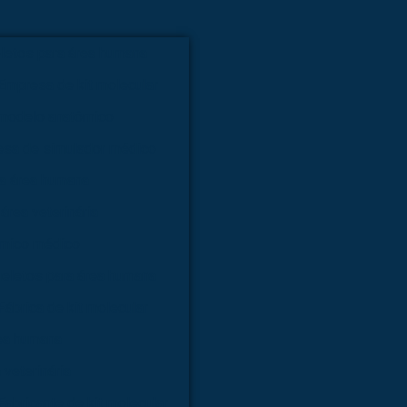
letos para área humana
Empresa de kit molecular
modelo anatômico
sa de simulador médico
ra área humana
área veterinária
ômico médico
ueletos para área humana
Fábrica de kit molecular
rea humana
 veterinária
Fabricante de kit molecular