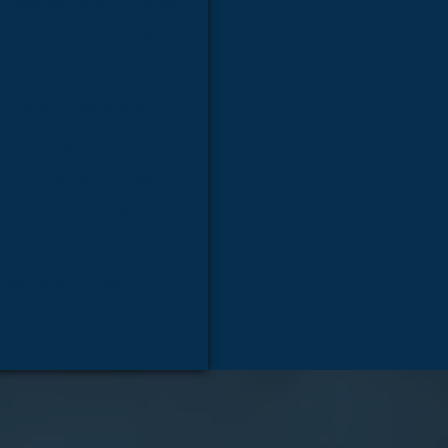
micos para ensino médico
 anatômicos veterinários
s para laboratório
mulador de cateterismo
 de drenagem torácica
Simulador ginecológico
nimação cardiopulmonar
oneco treinamento RCP
mico tamanho real
Modelo anatomico
atórios