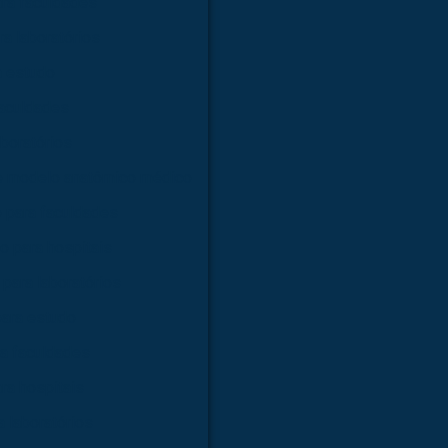
ra faculdades
a laboratórios
a estudo
faculdades
boratórios
e modelo anatômico médico
 para faculdades
 para hospitais
para laboratórios
ara estudo
a faculdades
ra hospitais
 laboratórios