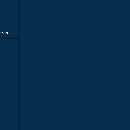
Fornecedor de simulador mé
Fornecedor de simulador médico p
Fornecedor de simulador médico par
eria
Fornecedor de simulador médico pa
Fornecedor de simulador médico para laboratório
TALAR |
015
Kit molecular médico em são paulo
Kit mo
TALAR |
Kit molecular médico para estudo
Kit 
016
Kit molecular química orgânica
Kit molecular qu
TALAR |
017
Manequim simulador de rcp
Microsc
TALAR |
Microscópio biológico binoc
018
Microscópio biológico binocular 160
TALAR |
019
Microscópio biológico monocular
Microscópi
TALAR |
Microscópio biológico trinoc
022