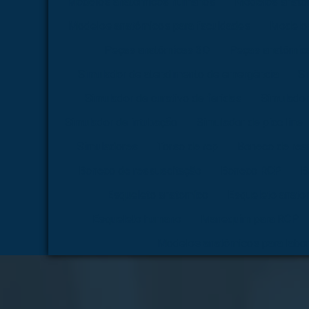
Modelos anatômicos humanos
Modelos anatô
Modelos anatômicos para faculdades
Modelos
Peças anatômicas 3D
Peças anatômica
Simulador de atendimento de emergência
Si
Simulador de curativo de feridas
Simulador
Simulador de intubação
Simulador de picc line
Simuladores
Torso de rcp
Boneco de rea
Boneco de ressuscitação
Boneco RCP
B
Esqueleto anatomico
Esqueleto anato
Esqueleto humano
Manequim para RCP
Modelos anatômicos para labor