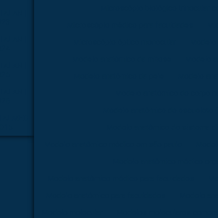
Microscópio biológico trinocular 
TALAR |
023
Microscópio médico para faculdades
Mi
TALAR |
Microscópio óptico monocular
Modelo 
024
Modelo anatômico da mitose
Modelo a
TALAR |
025
Modelo anatômico da pele
Modelo ana
TALAR |
Modelo anatômico do corpo 
026
Modelo anatômico do esqueleto
TALMED
2015
Modelo anatômico do sistema di
Modelo anatômico médico em são paulo
Model
Modelo anatômico médico orç
Modelo anatômico médico para faculdades
Mo
Modelo anatômico para faculdades
Modelo ana
Modelo molecular
Modelos moleculares compra