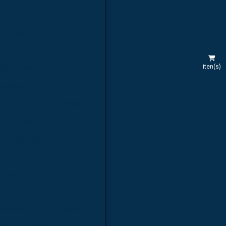
rea humana
 veterinária
 estudo
iten(s)
aculdades
hospitais
rnecedor de kit molecular
 para estudo
ara faculdades
ra laboratórios
a estudo
faculdades
ornecedor de microscópio