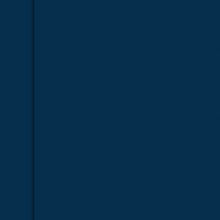
Esqueleto veterinário
Estereoscópio
Kit molecular orbital
Kit molecular orgâ
Lâminas preparadas
Lâminas preparad
Lâminas preparadas de parasitologia
Lâminas
Manequim de enfermagem
Microscópio óptica 
Microscópios binocular
Microscópi
Microscópios monocular
Microscóp
Modelo anatômico de ave
Modelo anat
Modelo anatômico de galo
Modelo anatôm
Modelo anatômico de coelho
Modelo anatômi
Modelo de coração humano
Modelo d
Modelos anatômicos
Modelos anatôm