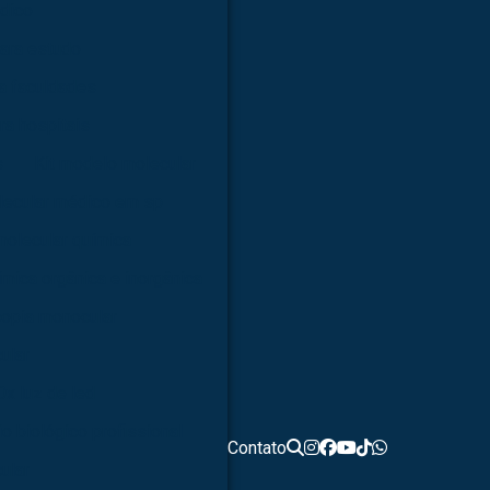
dico
ara estudo
a faculdades
ra hospitais
s
Kit modelo molecular
lecular médico em sp
molecular química
ímica orgânica e inorgânica
opia monocular
ular
0x luz de led
o biológico profissional
Contato
ular