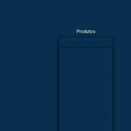
Produtos
Anatomia Veterinária
ANATOMIA DA
GALINHA EM 6
PARTES
ANATOMIA DO
CACHORRO EM 10
PARTES
ANATOMIA DO
COELHO EM 9
PARTES
ANATOMIA DO GATO
EM 12 PARTES