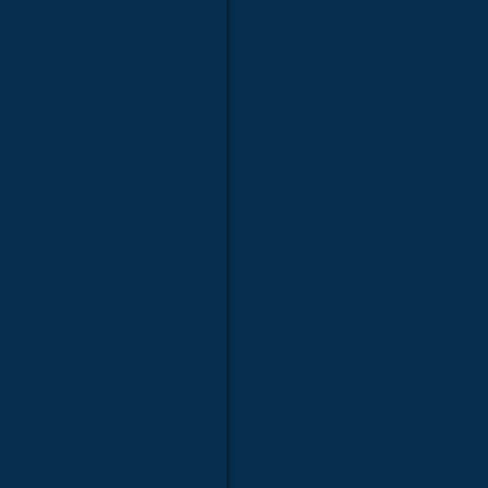
Kit molecular
nicas e inorgânicas
as de histologia
 preparadas de patologia
infinita
Microscópios
os biológicos
ios trinocular
ômico de cachorro
ico de torso humano
co de sistema linfático
e cérebro humano
icos de animais