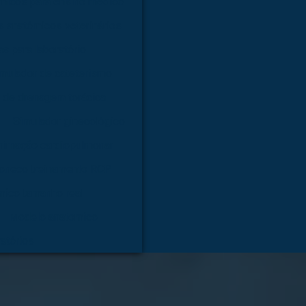
micos para ensino médico
 anatômicos veterinários
s para laboratório
mulador de cateterismo
 de drenagem torácica
Simulador ginecológico
nimação cardiopulmonar
oneco treinamento RCP
mico tamanho real
Modelo anatomico
atórios