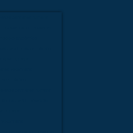
letos para área humana
Empresa de kit molecular
modelo anatômico
sa de simulador médico
ra área humana
área veterinária
ômico médico
ueletos para área humana
Fábrica de kit molecular
rea humana
 veterinária
Fabricante de kit molecular