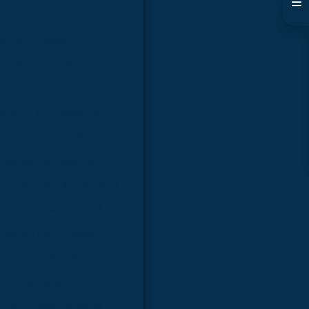
parto normal
ma de manivela
óstata
Simulador de rcp
tal
Simulador de sutura
dor de traqueostomia
ador médico em sp
 médico para estudo
médico para laboratórios
a
Anatomic model
Dea de treinamento
e ave
Esqueleto de boi
o
Esqueleto de galo
Esqueleto de porco