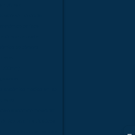
com câmera
croscópio monocular
anatômico da face
natômico da orelha
tômico do cérebro
humano
 (1700mm)
gestório
o anatômico médico em sp
amento
delo anatômico molecular
tômico para fins didáticos
r
Simulador de medicina