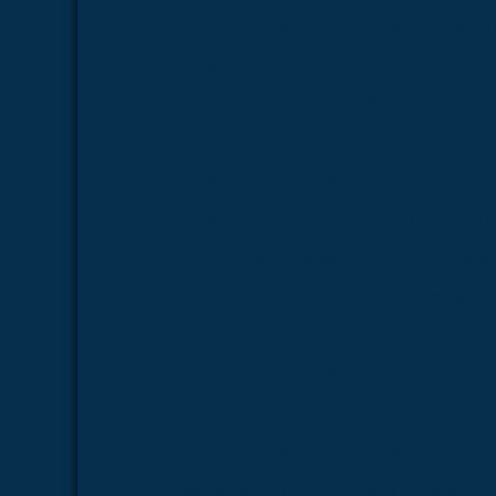
Simulador de parto
Simulador de 
Simulador de parto normal com siste
Simulador de pele para sutura
Simulador de pr
Simulador de rcp básica
Simulador de rcp neona
Simulador de sutura de episiotomia
Simula
Simulador médico em são paulo
Simul
Simulador médico orçamento
Simulador
Simulador médico para faculdades
Simulador 
Simuladores médicos
Anatomia veterinári
Anatomical model
Braço para injeção
Esqueleto de animais para ensino
Esqueleto d
Esqueleto de cachorro
Esqueleto de caval
Esqueleto de gato
Esqueleto de ovelha