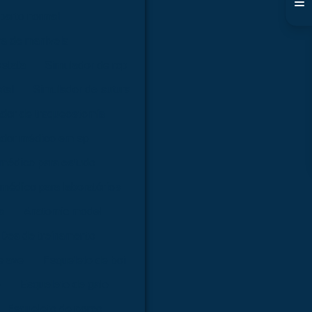
parto normal
ma de manivela
óstata
Simulador de rcp
tal
Simulador de sutura
dor de traqueostomia
ador médico em sp
 médico para estudo
médico para laboratórios
a
Anatomic model
Dea de treinamento
e ave
Esqueleto de boi
o
Esqueleto de galo
Esqueleto de porco