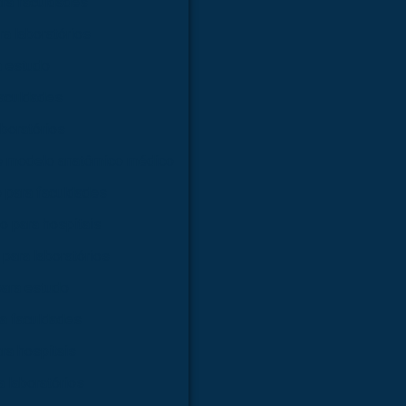
ra faculdades
a laboratórios
a estudo
faculdades
boratórios
e modelo anatômico médico
 para faculdades
 para hospitais
para laboratórios
ara estudo
a faculdades
ra hospitais
 laboratórios