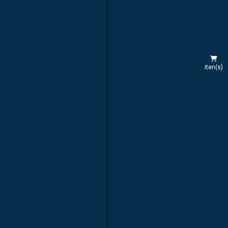
rea humana
 veterinária
 estudo
iten(s)
aculdades
hospitais
rnecedor de kit molecular
 para estudo
ara faculdades
ra laboratórios
a estudo
faculdades
ornecedor de microscópio