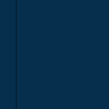
Simulador de parto
Simulador de 
Simulador de parto normal com siste
Simulador de pele para sutura
Simulador de pr
Simulador de rcp básica
Simulador de rcp neona
Simulador de sutura de episiotomia
Simula
Simulador médico em são paulo
Simul
Simulador médico orçamento
Simulador
Simulador médico para faculdades
Simulador 
Simuladores médicos
Anatomia veterinári
Anatomical model
Braço para injeção
Esqueleto de animais para ensino
Esqueleto d
Esqueleto de cachorro
Esqueleto de caval
Esqueleto de gato
Esqueleto de ovelha