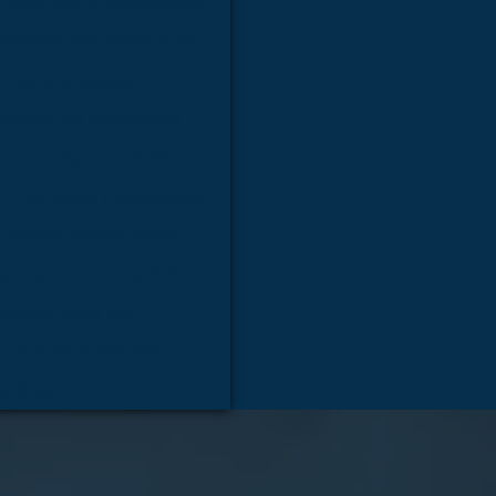
micos para ensino médico
 anatômicos veterinários
s para laboratório
mulador de cateterismo
 de drenagem torácica
Simulador ginecológico
nimação cardiopulmonar
oneco treinamento RCP
mico tamanho real
Modelo anatomico
atórios