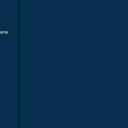
Fornecedor de simulador mé
Fornecedor de simulador médico p
Fornecedor de simulador médico par
eria
Fornecedor de simulador médico pa
Fornecedor de simulador médico para laboratório
TALAR |
015
Kit molecular médico em são paulo
Kit mo
TALAR |
Kit molecular médico para estudo
Kit 
016
Kit molecular química orgânica
Kit molecular qu
TALAR |
017
Manequim simulador de rcp
Microsc
TALAR |
Microscópio biológico binoc
018
Microscópio biológico binocular 160
TALAR |
019
Microscópio biológico monocular
Microscópi
TALAR |
Microscópio biológico trinoc
022