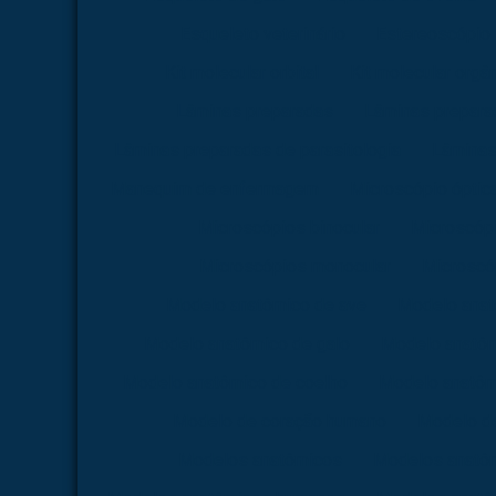
Esqueleto veterinário
Estereoscópio
Kit molecular orbital
Kit molecular orgâ
Lâminas preparadas
Lâminas preparad
Lâminas preparadas de parasitologia
Lâminas
Manequim de enfermagem
Microscópio óptica 
Microscópios binocular
Microscópi
Microscópios monocular
Microscóp
Modelo anatômico de ave
Modelo anat
Modelo anatômico de galo
Modelo anatôm
Modelo anatômico de coelho
Modelo anatômi
Modelo de coração humano
Modelo d
Modelos anatômicos
Modelos anatôm