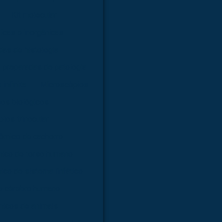
Kit molecular
nicas e inorgânicas
as de histologia
 preparadas de patologia
infinita
Microscópios
os biológicos
ios trinocular
ômico de cachorro
ico de torso humano
co de sistema linfático
e cérebro humano
icos de animais