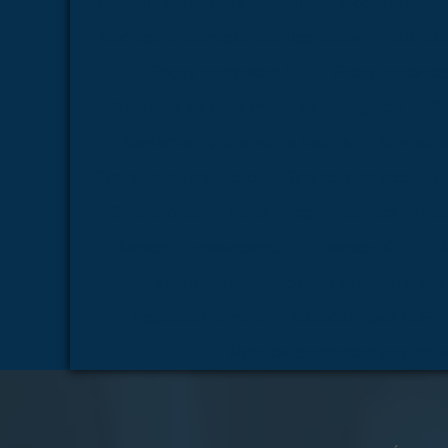
Modelos anatômicos humanos
Modelos anatô
Modelos anatômicos para faculdades
Modelos
Peças anatômicas 3D
Peças anatômica
Simulador de atendimento de emergência
Si
Simulador de curativo de feridas
Simulador
Simulador de intubação
Simulador de picc line
Simuladores
Torso de rcp
Boneco de rea
Boneco de ressuscitação
Boneco RCP
B
Esqueleto anatomico
Esqueleto anato
Esqueleto humano
Manequim para RCP
Modelos anatômicos para labor