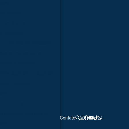
dico
ara estudo
a faculdades
ra hospitais
s
Kit modelo molecular
lecular médico em sp
molecular química
ímica orgânica e inorgânica
opia monocular
ular
0x luz de led
o biológico profissional
Contato
ular