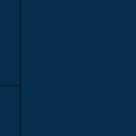
Microscópio biológico trinocular 
TALAR |
023
Microscópio médico para faculdades
Mi
TALAR |
Microscópio óptico monocular
Modelo 
024
Modelo anatômico da mitose
Modelo a
TALAR |
025
Modelo anatômico da pele
Modelo ana
TALAR |
Modelo anatômico do corpo 
026
Modelo anatômico do esqueleto
TALMED
2015
Modelo anatômico do sistema di
Modelo anatômico médico em são paulo
Model
Modelo anatômico médico orç
Modelo anatômico médico para faculdades
Mo
Modelo anatômico para faculdades
Modelo ana
Modelo molecular
Modelos moleculares compra