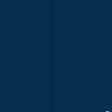
com câmera
croscópio monocular
anatômico da face
natômico da orelha
tômico do cérebro
humano
 (1700mm)
gestório
o anatômico médico em sp
amento
delo anatômico molecular
tômico para fins didáticos
r
Simulador de medicina