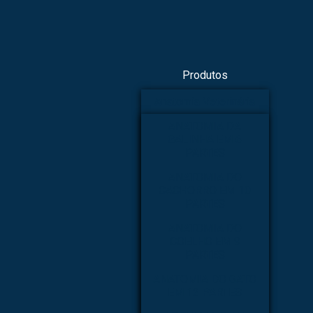
Produtos
Anatomia Veterinária
ANATOMIA DA
GALINHA EM 6
PARTES
ANATOMIA DO
CACHORRO EM 10
PARTES
ANATOMIA DO
COELHO EM 9
PARTES
ANATOMIA DO GATO
EM 12 PARTES