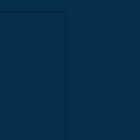
letos para área humana
Empresa de kit molecular
modelo anatômico
sa de simulador médico
ra área humana
área veterinária
ômico médico
ueletos para área humana
Fábrica de kit molecular
rea humana
 veterinária
Fabricante de kit molecular