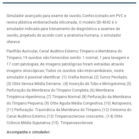
Simulador avançado para exame de ouvido; Confeccionado em PVC e
resina plástica emborrachada siliconada, O modelo SD-4042 é o
simulador indicado para treinamento de diagnóstico e exames de
ouvido, projetado de acordo com a anatomia humana, o simulador
oferece:
Pavilhão Auricular, Canal Auditivo Externo; Tímpano e Membrana do
Tímpano; 19 ouvidos são fornecidos sendo: 1 normal, 1 para lavagem e
17 com patologias; As imagens patológicas foram extraídas através
imagens otoscópicas; Todos os ouvidos são intercambiáveis, neste
simulador é possível identificar: (1) Orelha Normal; (2) Tumor Perolado;
(3) Otite Serosa Média Derrame ; (4) Inserção de Tubo e Miringotomia; (5)
Perfuração da Membrana do Tímpano Completa; (6) Membrana
Timpânica Hiperêmica; (7) Tímpano Normal; (8) Perfuração da Membrana
do Tímpano Pequena; (9) Otite Aguda Média Congestiva; (10) Autopoesis;
(11) Perfuração Traumática da Membrana do Tímpano; (12) Osteoma do
Canal Auditivo Externo; (13) Timpanosclerose crescente; ; (14) Otite
Crônica Média Suputativa; (15) Timpanoesclerose.
Acompanha o simulador: