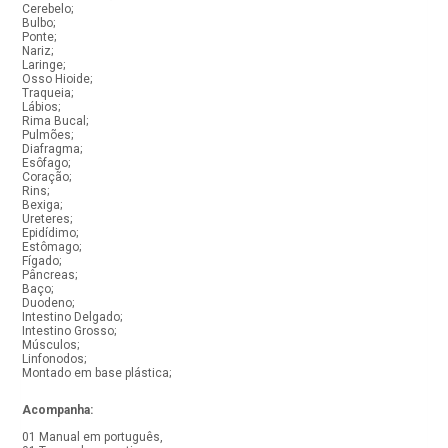
Cerebelo;
Bulbo;
Ponte;
Nariz;
Laringe;
Osso Hioide;
Traqueia;
Lábios;
Rima Bucal;
Pulmões;
Diafragma;
Esôfago;
Coração;
Rins;
Bexiga;
Ureteres;
Epidídimo;
Estômago;
Fígado;
Pâncreas;
Baço;
Duodeno;
Intestino Delgado;
Intestino Grosso;
Músculos;
Linfonodos;
Montado em base plástica;
Acompanha:
01 Manual em português,