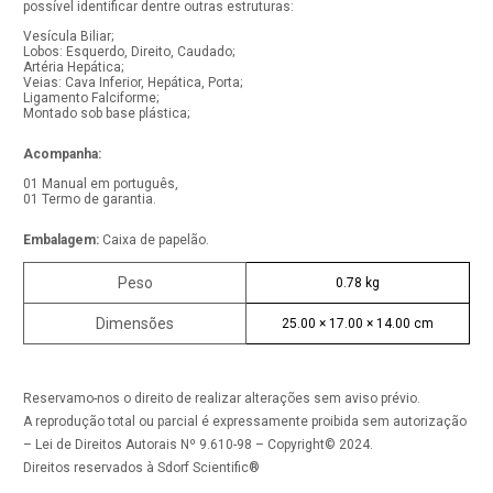
possível identificar dentre outras estruturas:
Vesícula Biliar;
Lobos: Esquerdo, Direito, Caudado;
Artéria Hepática;
Veias: Cava Inferior, Hepática, Porta;
Ligamento Falciforme;
Montado sob base plástica;
Acompanha:
01 Manual em português,
01 Termo de garantia.
Embalagem:
Caixa de papelão.
Peso
0.78 kg
Dimensões
25.00 × 17.00 × 14.00 cm
Reservamo-nos o direito de realizar alterações sem aviso prévio.
A reprodução total ou parcial é expressamente proibida sem autorização
– Lei de Direitos Autorais Nº 9.610-98 – Copyright© 2024.
Direitos reservados à Sdorf Scientific®