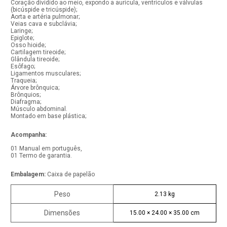
Coração dividido ao meio, expondo a aurícula, ventrículos e válvulas
(bicúspide e tricúspide);
Aorta e artéria pulmonar;
Veias cava e subclávia;
Laringe;
Epiglote;
Osso hioide;
Cartilagem tireoide;
Glândula tireoide;
Esôfago;
Ligamentos musculares;
Traqueia;
Árvore brônquica;
Brônquios;
Diafragma;
Músculo abdominal.
Montado em base plástica;
Acompanha:
01 Manual em português,
01 Termo de garantia.
Embalagem:
Caixa de papelão
Peso
2.13 kg
Dimensões
15.00 × 24.00 × 35.00 cm