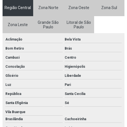
Fornecedor de kit molecular para faculdades
Região Central
Zona Norte
Zona Oeste
Zona Sul
Fornecedor de kit molecular para laboratórios
Grande São
Litoral de São
Zona Leste
Fornecedor de microscópio
Paulo
Paulo
Fornecedor de microscópio médico para faculdades
Aclimação
Bela Vista
Fornecedor de microscópio médico para laboratórios
Bom Retiro
Brás
Cambuci
Centro
Fornecedor de microscópio para estudo
Consolação
Higienópolis
Fornecedor de microscópio para faculdades
Glicério
Liberdade
Fornecedor de microscópio para laboratórios
Luz
Pari
Fornecedor de modelo anatômico
República
Santa Cecília
Santa Efigênia
Sé
Fornecedor de modelo anatômico médico
Vila Buarque
Fornecedor de modelo anatômico médico para faculdades
Brasilândia
Cachoeirinha