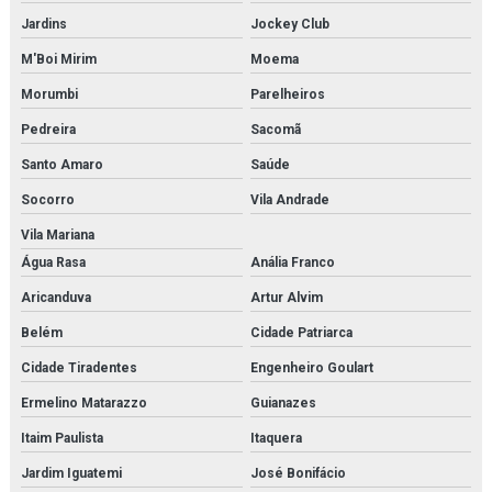
Jardins
Jockey Club
Microscópio biológico profissional
M'Boi Mirim
Moema
Microscópio biológico trinocular
Morumbi
Parelheiros
Microscópio biológico trinocular com câmera
Pedreira
Sacomã
Microscópio médico para faculdades
Santo Amaro
Saúde
Socorro
Vila Andrade
Microscópio monocular
Vila Mariana
Microscópio óptico monocular
Água Rasa
Anália Franco
Modelo anatômico da face
Aricanduva
Artur Alvim
Belém
Cidade Patriarca
Modelo anatômico da mitose
Cidade Tiradentes
Engenheiro Goulart
Modelo anatômico da orelha
Ermelino Matarazzo
Guianazes
Modelo anatômico da pele
Itaim Paulista
Itaquera
Modelo anatômico do cérebro
Jardim Iguatemi
José Bonifácio