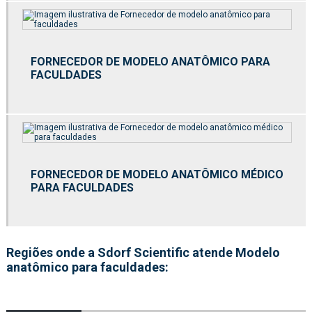
Fornecedor de esqueletos para área humana
Fornecedor de esqueletos para área veterinária
FORNECEDOR DE MODELO ANATÔMICO PARA
Fornecedor de esqueletos para estudo
FACULDADES
Fornecedor de esqueletos para faculdades
Fornecedor de esqueletos para hospitais
Fornecedor de esqueletos para laboratórios
FORNECEDOR DE MODELO ANATÔMICO MÉDICO
Fornecedor de kit molecular
PARA FACULDADES
Fornecedor de kit molecular médico para estudo
Fornecedor de kit molecular médico para faculdades
Regiões onde a Sdorf Scientific atende Modelo
Fornecedor de kit molecular médico para laboratórios
anatômico para faculdades:
Fornecedor de kit molecular para estudo