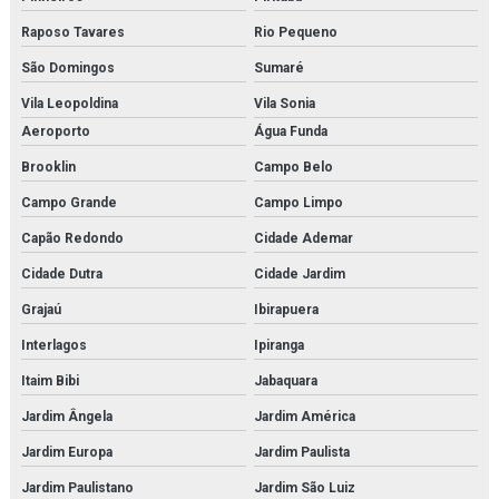
Raposo Tavares
Rio Pequeno
Kit molecular médico em são paulo
São Domingos
Sumaré
Kit molecular médico em sp
Vila Leopoldina
Vila Sonia
Kit molecular médico para estudo
Aeroporto
Água Funda
Brooklin
Campo Belo
Kit molecular química
Campo Grande
Campo Limpo
Kit molecular química orgânica
Capão Redondo
Cidade Ademar
Kit molecular química orgânica e inorgânica
Cidade Dutra
Cidade Jardim
Manequim simulador de rcp
Grajaú
Ibirapuera
Interlagos
Ipiranga
Microscopia monocular
Itaim Bibi
Jabaquara
Microscópio biológico binocular
Jardim Ângela
Jardim América
Microscópio biológico binocular 1600x luz de led
Jardim Europa
Jardim Paulista
Microscópio biológico monocular
Jardim Paulistano
Jardim São Luiz