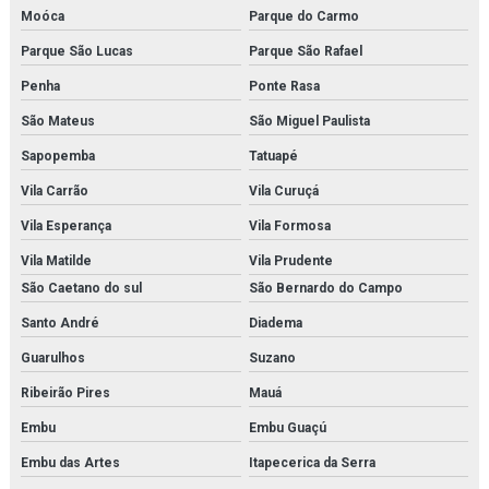
Moóca
Parque do Carmo
Modelo anatômico do corpo humano
Parque São Lucas
Parque São Rafael
Modelo anatômico do esqueleto (1700mm)
Penha
Ponte Rasa
Modelo anatômico do sistema digestório
São Mateus
São Miguel Paulista
Modelo anatômico médico em são paulo
Sapopemba
Tatuapé
Vila Carrão
Vila Curuçá
Modelo anatômico médico em sp
Vila Esperança
Vila Formosa
Modelo anatômico médico orçamento
Vila Matilde
Vila Prudente
Modelo anatômico médico para faculdades
São Caetano do sul
São Bernardo do Campo
Santo André
Diadema
Modelo anatômico molecular
Guarulhos
Suzano
Modelo anatômico para faculdades
Ribeirão Pires
Mauá
Modelo anatômico para fins didáticos
Embu
Embu Guaçú
Modelo molecular
Embu das Artes
Itapecerica da Serra