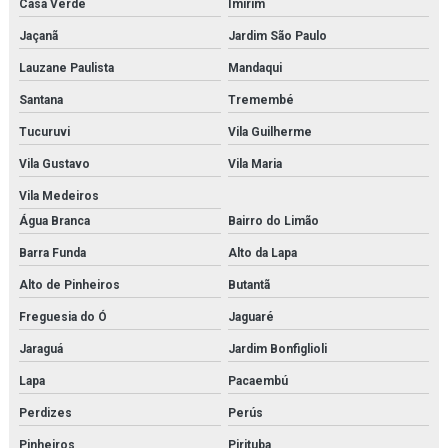
Fornecedor de modelo anatômico médico para hospitais
Casa Verde
Imirim
Jaçanã
Jardim São Paulo
Fornecedor de modelo anatômico médico para laboratórios
Lauzane Paulista
Mandaqui
Fornecedor de modelo anatômico para estudo
Santana
Tremembé
Fornecedor de modelo anatômico para faculdades
Tucuruvi
Vila Guilherme
Fornecedor de modelo anatômico para hospitais
Vila Gustavo
Vila Maria
Vila Medeiros
Fornecedor de modelo anatômico para laboratórios
Água Branca
Bairro do Limão
Fornecedor de simulador médico
Barra Funda
Alto da Lapa
Fornecedor de simulador médico para estudo
Alto de Pinheiros
Butantã
Freguesia do Ó
Jaguaré
Fornecedor de simulador médico para faculdades
Jaraguá
Jardim Bonfiglioli
Fornecedor de simulador médico para hospitais
Lapa
Pacaembú
Fornecedor de simulador médico para laboratórios
Perdizes
Perús
Kit modelo molecular
Pinheiros
Pirituba