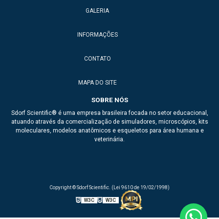
GALERIA
Braço para injeção
INFORMAÇÕES
Dea de treinamento
Esqueleto de animais para ensino
CONTATO
Esqueleto de ave
MAPA DO SITE
Esqueleto de boi
SOBRE NÓS
Sdorf Scientific® é uma empresa brasileira focada no setor educacional,
Esqueleto de cachorro
atuando através da comercialização de simuladores, microscópios, kits
moleculares, modelos anatômicos e esqueletos para área humana e
Esqueleto de cavalo
veterinária.
Esqueleto de galo
Esqueleto de gato
Copyright © Sdorf Scientific. (Lei 9610 de 19/02/1998)
Esqueleto de ovelha
W3C
W3C
Esqueleto de porco