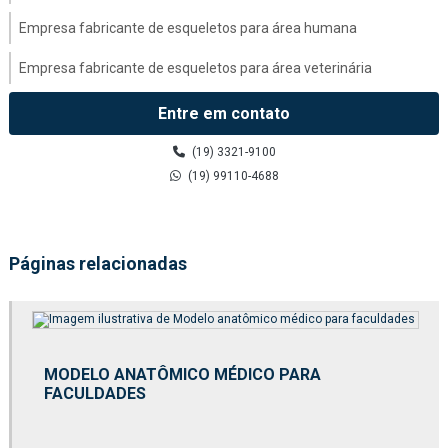
Empresa fabricante de esqueletos para área humana
Empresa fabricante de esqueletos para área veterinária
Empresa fabricante de modelo anatômico médico
Entre em contato
Esqueletos para área humana
(19) 3321-9100
(19) 99110-4688
Fábrica de esqueletos para área humana
Fábrica de esqueletos para área veterinária
Páginas relacionadas
Fábrica de kit molecular
Fabricação de esqueletos para área humana
Fabricação de esqueletos para área veterinária
MODELO ANATÔMICO MÉDICO PARA
Fabricante de esqueletos para área veterinária
FACULDADES
Fabricante de kit molecular