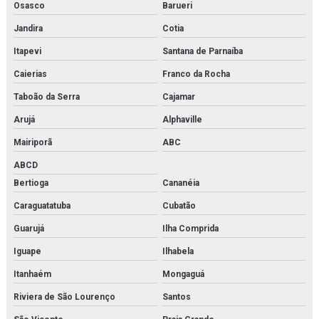
Osasco
Barueri
Modelos moleculares comprar
Jandira
Cotia
Simulador de medicina
Itapevi
Santana de Parnaíba
Simulador de parto
Caierias
Franco da Rocha
Simulador de parto normal
Taboão da Serra
Cajamar
Arujá
Alphaville
Simulador de parto normal com sistema de manivela
Mairiporã
ABC
Simulador de pele para sutura
ABCD
Simulador de próstata
Bertioga
Cananéia
Caraguatatuba
Cubatão
Simulador de rcp
Guarujá
Ilha Comprida
Simulador de rcp básica
Iguape
Ilhabela
Simulador de rcp neonatal
Itanhaém
Mongaguá
Simulador de sutura
Riviera de São Lourenço
Santos