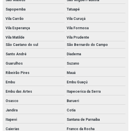
Modelo anatômico do esqueleto (1700mm)
Sapopemba
Tatuapé
Vila Carrão
Vila Curuçá
Modelo anatômico do sistema digestório
Vila Esperança
Vila Formosa
Modelo anatômico médico em são paulo
Vila Matilde
Vila Prudente
Modelo anatômico médico em sp
São Caetano do sul
São Bernardo do Campo
Santo André
Diadema
Modelo anatômico médico orçamento
Guarulhos
Suzano
Modelo anatômico médico para faculdades
Ribeirão Pires
Mauá
Modelo anatômico molecular
Embu
Embu Guaçú
Modelo anatômico para faculdades
Embu das Artes
Itapecerica da Serra
Osasco
Barueri
Modelo anatômico para fins didáticos
Jandira
Cotia
Modelo molecular
Itapevi
Santana de Parnaíba
Modelos moleculares comprar
Caierias
Franco da Rocha