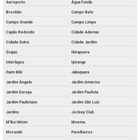
Kit molecular médico em são paulo
Aeroporto
Água Funda
Brooklin
Campo Belo
Kit molecular médico em sp
Campo Grande
Campo Limpo
Kit molecular médico para estudo
Capão Redondo
Cidade Ademar
Kit molecular química
Cidade Dutra
Cidade Jardim
Kit molecular química orgânica
Grajaú
Ibirapuera
Interlagos
Ipiranga
Kit molecular química orgânica e inorgânica
Itaim Bibi
Jabaquara
Manequim simulador de rcp
Jardim Ângela
Jardim América
Microscopia monocular
Jardim Europa
Jardim Paulista
Microscópio biológico binocular
Jardim Paulistano
Jardim São Luiz
Jardins
Jockey Club
Microscópio biológico binocular 1600x luz de led
M'Boi Mirim
Moema
Microscópio biológico monocular
Morumbi
Parelheiros
Microscópio biológico profissional