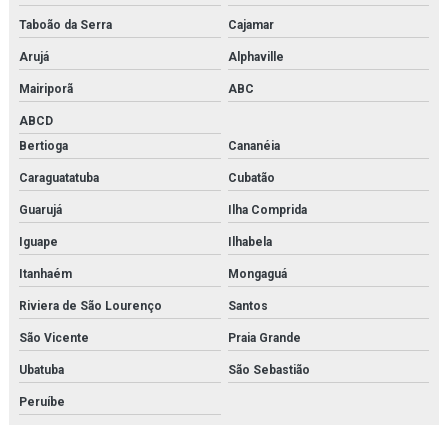
Simulador de medicina
Taboão da Serra
Cajamar
Arujá
Alphaville
Simulador de parto
Mairiporã
ABC
Simulador de parto normal
ABCD
Simulador de parto normal com sistema de manivela
Bertioga
Cananéia
Caraguatatuba
Cubatão
Simulador de pele para sutura
Guarujá
Ilha Comprida
Simulador de próstata
Iguape
Ilhabela
Simulador de rcp
Itanhaém
Mongaguá
Simulador de rcp básica
Riviera de São Lourenço
Santos
São Vicente
Praia Grande
Simulador de rcp neonatal
Ubatuba
São Sebastião
Simulador de sutura
Peruíbe
Simulador de sutura de episiotomia