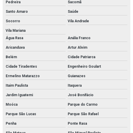
Pedreira
Sacomã
Microscópio biológico trinocular
Santo Amaro
Saúde
Socorro
Vila Andrade
Microscópio biológico trinocular com câmera
Vila Mariana
Microscópio médico para faculdades
Água Rasa
Anália Franco
Microscópio monocular
Aricanduva
Artur Alvim
Belém
Cidade Patriarca
Microscópio óptico monocular
Cidade Tiradentes
Engenheiro Goulart
Modelo anatômico da face
Ermelino Matarazzo
Guianazes
Modelo anatômico da mitose
Itaim Paulista
Itaquera
Modelo anatômico da orelha
Jardim Iguatemi
José Bonifácio
Moóca
Parque do Carmo
Modelo anatômico da pele
Parque São Lucas
Parque São Rafael
Modelo anatômico do cérebro
Penha
Ponte Rasa
Modelo anatômico do corpo humano
São Mateus
São Miguel Paulista