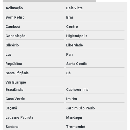
Fornecedor de kit molecular para laboratórios
Aclimação
Bela Vista
Bom Retiro
Brás
Fornecedor de microscópio
Cambuci
Centro
Fornecedor de microscópio médico para faculdades
Consolação
Higienópolis
Fornecedor de microscópio médico para laboratórios
Glicério
Liberdade
Fornecedor de microscópio para estudo
Luz
Pari
República
Santa Cecília
Fornecedor de microscópio para faculdades
Santa Efigênia
Sé
Fornecedor de microscópio para laboratórios
Vila Buarque
Fornecedor de modelo anatômico
Brasilândia
Cachoeirinha
Fornecedor de modelo anatômico médico
Casa Verde
Imirim
Jaçanã
Jardim São Paulo
Fornecedor de modelo anatômico médico para faculdades
Lauzane Paulista
Mandaqui
Fornecedor de modelo anatômico médico para hospitais
Santana
Tremembé