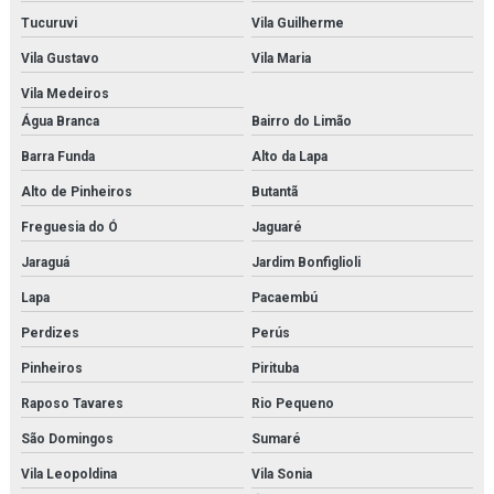
Fornecedor de modelo anatômico médico para laboratórios
Tucuruvi
Vila Guilherme
Fornecedor de modelo anatômico para estudo
Vila Gustavo
Vila Maria
Vila Medeiros
Fornecedor de modelo anatômico para faculdades
Água Branca
Bairro do Limão
Fornecedor de modelo anatômico para hospitais
Barra Funda
Alto da Lapa
Fornecedor de modelo anatômico para laboratórios
Alto de Pinheiros
Butantã
Freguesia do Ó
Jaguaré
Fornecedor de simulador médico
Jaraguá
Jardim Bonfiglioli
Fornecedor de simulador médico para estudo
Lapa
Pacaembú
Fornecedor de simulador médico para faculdades
Perdizes
Perús
Fornecedor de simulador médico para hospitais
Pinheiros
Pirituba
Raposo Tavares
Rio Pequeno
Fornecedor de simulador médico para laboratórios
São Domingos
Sumaré
Kit modelo molecular
Vila Leopoldina
Vila Sonia