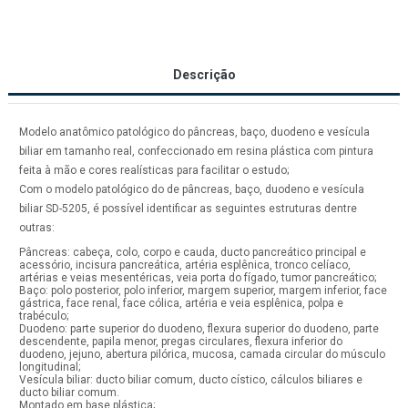
Descrição
Modelo anatômico patológico do pâncreas, baço, duodeno e vesícula
biliar em tamanho real, confeccionado em resina plástica com pintura
feita à mão e cores realísticas para facilitar o estudo;
Com o modelo patológico do de pâncreas, baço, duodeno e vesícula
biliar SD-5205, é possível identificar as seguintes estruturas dentre
outras:
Pâncreas: cabeça, colo, corpo e cauda, ducto pancreático principal e
acessório, incisura pancreática, artéria esplênica, tronco celíaco,
artérias e veias mesentéricas, veia porta do fígado, tumor pancreático;
Baço: polo posterior, polo inferior, margem superior, margem inferior, face
gástrica, face renal, face cólica, artéria e veia esplênica, polpa e
trabéculo;
Duodeno: parte superior do duodeno, flexura superior do duodeno, parte
descendente, papila menor, pregas circulares, flexura inferior do
duodeno, jejuno, abertura pilórica, mucosa, camada circular do músculo
longitudinal;
Vesícula biliar: ducto biliar comum, ducto cístico, cálculos biliares e
ducto biliar comum.
Montado em base plástica;