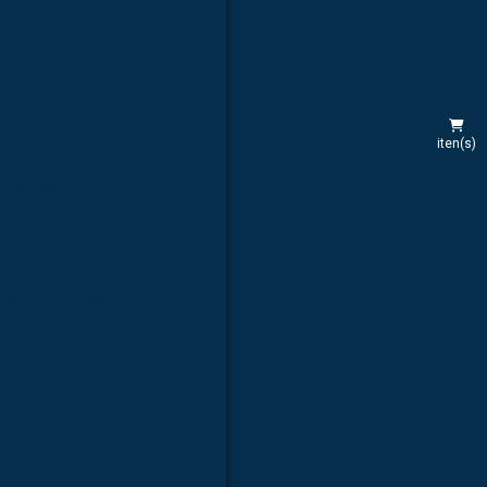
rea humana
 veterinária
 estudo
iten(s)
aculdades
hospitais
rnecedor de kit molecular
 para estudo
ara faculdades
ra laboratórios
a estudo
faculdades
ornecedor de microscópio