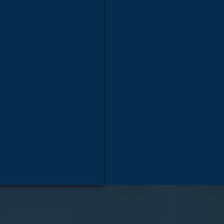
micos para ensino médico
 anatômicos veterinários
s para laboratório
mulador de cateterismo
 de drenagem torácica
Simulador ginecológico
nimação cardiopulmonar
oneco treinamento RCP
mico tamanho real
Modelo anatomico
atórios