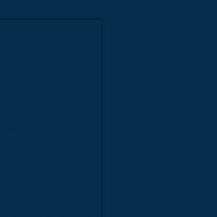
letos para área humana
Empresa de kit molecular
modelo anatômico
sa de simulador médico
ra área humana
área veterinária
ômico médico
ueletos para área humana
Fábrica de kit molecular
rea humana
 veterinária
Fabricante de kit molecular