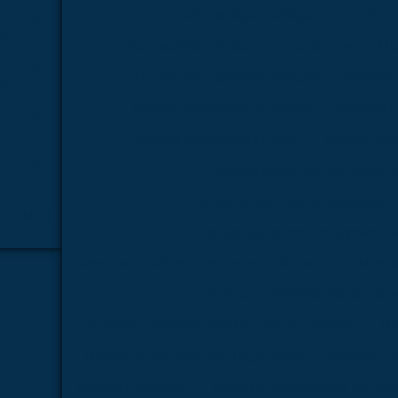
Microscópio biológico trinocular 
TALAR |
023
Microscópio médico para faculdades
Mi
TALAR |
Microscópio óptico monocular
Modelo 
024
Modelo anatômico da mitose
Modelo a
TALAR |
025
Modelo anatômico da pele
Modelo ana
TALAR |
Modelo anatômico do corpo 
026
Modelo anatômico do esqueleto
TALMED
2015
Modelo anatômico do sistema di
Modelo anatômico médico em são paulo
Model
Modelo anatômico médico orç
Modelo anatômico médico para faculdades
Mo
Modelo anatômico para faculdades
Modelo ana
Modelo molecular
Modelos moleculares compra