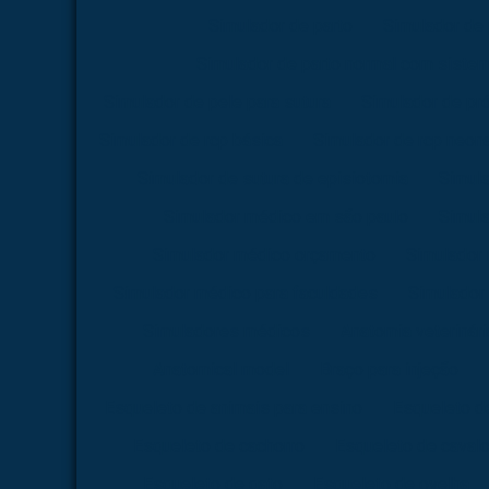
Simulador de parto
Simulador de 
Simulador de parto normal com siste
Simulador de pele para sutura
Simulador de pr
Simulador de rcp básica
Simulador de rcp neona
Simulador de sutura de episiotomia
Simula
Simulador médico em são paulo
Simul
Simulador médico orçamento
Simulador
Simulador médico para faculdades
Simulador 
Simuladores médicos
Anatomia veterinári
Anatomical model
Braço para injeção
Esqueleto de animais para ensino
Esqueleto d
Esqueleto de cachorro
Esqueleto de caval
Esqueleto de gato
Esqueleto de ovelha