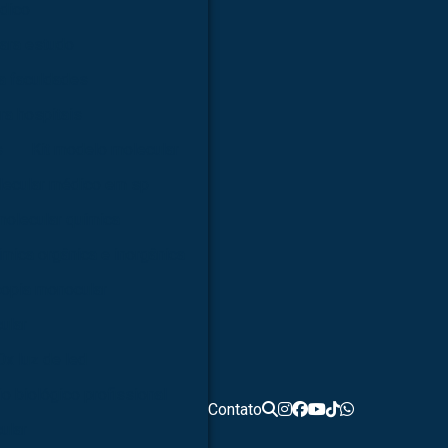
dico
ara estudo
a faculdades
ra hospitais
s
Kit modelo molecular
lecular médico em sp
molecular química
ímica orgânica e inorgânica
opia monocular
ular
0x luz de led
o biológico profissional
Contato
ular