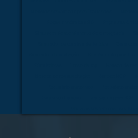
Modelos anatômicos humanos
Modelos anatô
Modelos anatômicos para faculdades
Modelos
Peças anatômicas 3D
Peças anatômica
Simulador de atendimento de emergência
Si
Simulador de curativo de feridas
Simulador
Simulador de intubação
Simulador de picc line
Simuladores
Torso de rcp
Boneco de rea
Boneco de ressuscitação
Boneco RCP
B
Esqueleto anatomico
Esqueleto anato
Esqueleto humano
Manequim para RCP
Modelos anatômicos para labor