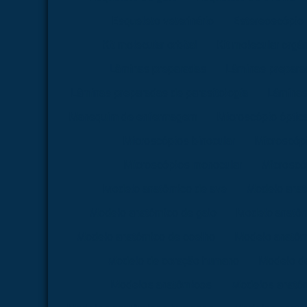
Esqueleto veterinário
Estereoscópio
Kit molecular orbital
Kit molecular orgâ
Lâminas preparadas
Lâminas preparad
Lâminas preparadas de parasitologia
Lâminas
Manequim de enfermagem
Microscópio óptica 
Microscópios binocular
Microscópi
Microscópios monocular
Microscóp
Modelo anatômico de ave
Modelo anat
Modelo anatômico de galo
Modelo anatôm
Modelo anatômico de coelho
Modelo anatômi
Modelo de coração humano
Modelo d
Modelos anatômicos
Modelos anatôm