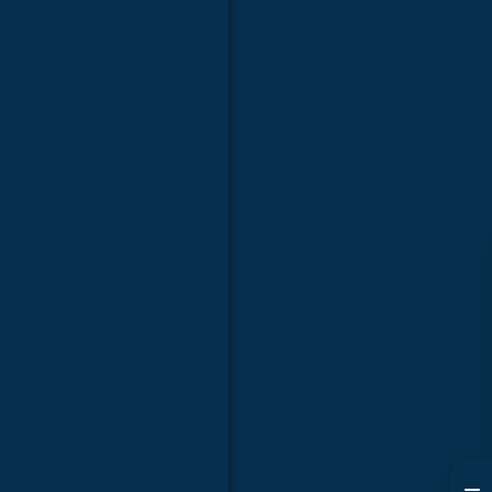
com câmera
croscópio monocular
anatômico da face
natômico da orelha
tômico do cérebro
humano
 (1700mm)
gestório
o anatômico médico em sp
amento
delo anatômico molecular
tômico para fins didáticos
r
Simulador de medicina