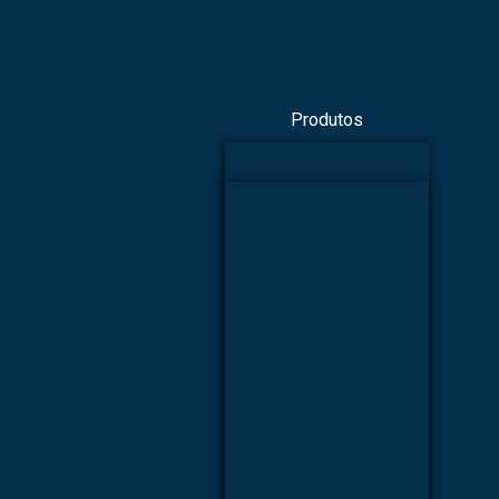
Produtos
Anatomia Veterinária
ANATOMIA DA
GALINHA EM 6
PARTES
ANATOMIA DO
CACHORRO EM 10
PARTES
ANATOMIA DO
COELHO EM 9
PARTES
ANATOMIA DO GATO
EM 12 PARTES