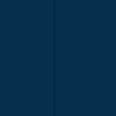
Kit molecular
nicas e inorgânicas
as de histologia
 preparadas de patologia
infinita
Microscópios
os biológicos
ios trinocular
ômico de cachorro
ico de torso humano
co de sistema linfático
e cérebro humano
icos de animais