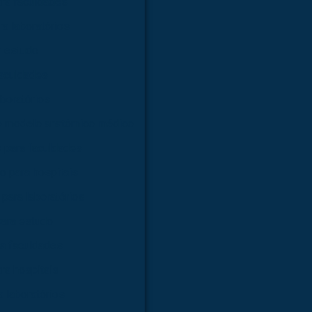
ra faculdades
a laboratórios
a estudo
faculdades
boratórios
e modelo anatômico médico
 para faculdades
 para hospitais
para laboratórios
ara estudo
a faculdades
ra hospitais
 laboratórios