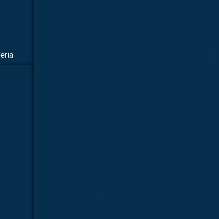
Fornecedor de simulador mé
Fornecedor de simulador médico p
Fornecedor de simulador médico par
eria
Fornecedor de simulador médico pa
Fornecedor de simulador médico para laboratório
TALAR |
015
Kit molecular médico em são paulo
Kit mo
TALAR |
Kit molecular médico para estudo
Kit 
016
Kit molecular química orgânica
Kit molecular qu
TALAR |
017
Manequim simulador de rcp
Microsc
TALAR |
Microscópio biológico binoc
018
Microscópio biológico binocular 160
TALAR |
019
Microscópio biológico monocular
Microscópi
TALAR |
Microscópio biológico trinoc
022