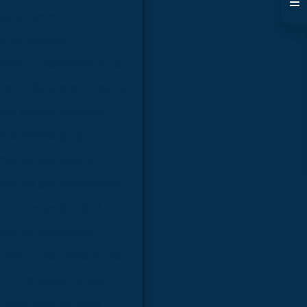
parto normal
ma de manivela
óstata
Simulador de rcp
tal
Simulador de sutura
dor de traqueostomia
ador médico em sp
 médico para estudo
médico para laboratórios
a
Anatomic model
Dea de treinamento
e ave
Esqueleto de boi
o
Esqueleto de galo
Esqueleto de porco