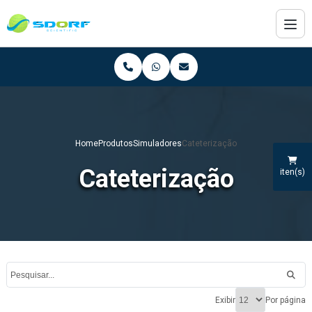
Home
Produtos
Simuladores
Cateterização
Cateterização
iten(s)
Exibir
Por página