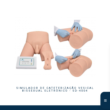
SIMULADOR DE CATETERIZAÇÃO VESICAL
BISSEXUAL ELETRÔNICO
- SD-4004