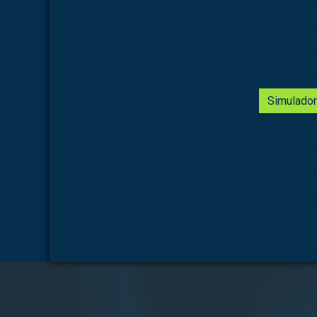
Modelos anatômicos humanos
Modelos anatô
Modelos anatômicos para faculdades
Modelos
Peças anatômicas 3D
Peças anatômica
Simulador de atendimento de emergência
Si
Simulador de curativo de feridas
Simulador
Simulador de intubação
Simulador de picc line
Simuladores
Torso de rcp
Boneco de rea
Boneco de ressuscitação
Boneco RCP
B
Esqueleto anatomico
Esqueleto anato
Esqueleto humano
Manequim para RCP
Modelos anatômicos para labor