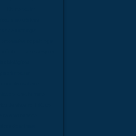
Kit molecular
nicas e inorgânicas
as de histologia
 preparadas de patologia
infinita
Microscópios
os biológicos
ios trinocular
ômico de cachorro
ico de torso humano
co de sistema linfático
e cérebro humano
icos de animais