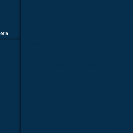
Fornecedor de simulador mé
Fornecedor de simulador médico p
Fornecedor de simulador médico par
eria
Fornecedor de simulador médico pa
Fornecedor de simulador médico para laboratório
TALAR |
015
Kit molecular médico em são paulo
Kit mo
TALAR |
Kit molecular médico para estudo
Kit 
016
Kit molecular química orgânica
Kit molecular qu
TALAR |
017
Manequim simulador de rcp
Microsc
TALAR |
Microscópio biológico binoc
018
Microscópio biológico binocular 160
TALAR |
019
Microscópio biológico monocular
Microscópi
TALAR |
Microscópio biológico trinoc
022