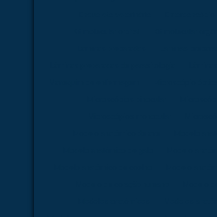
Esqueleto veterinário
Estereoscópio
Kit molecular orbital
Kit molecular orgâ
Lâminas preparadas
Lâminas preparad
Lâminas preparadas de parasitologia
Lâminas
Manequim de enfermagem
Microscópio óptica 
Microscópios binocular
Microscópi
Microscópios monocular
Microscóp
Modelo anatômico de ave
Modelo anat
Modelo anatômico de galo
Modelo anatôm
Modelo anatômico de coelho
Modelo anatômi
Modelo de coração humano
Modelo d
Modelos anatômicos
Modelos anatôm