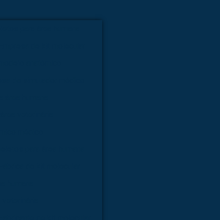
letos para área humana
Empresa de kit molecular
modelo anatômico
sa de simulador médico
ra área humana
área veterinária
ômico médico
ueletos para área humana
Fábrica de kit molecular
rea humana
 veterinária
Fabricante de kit molecular