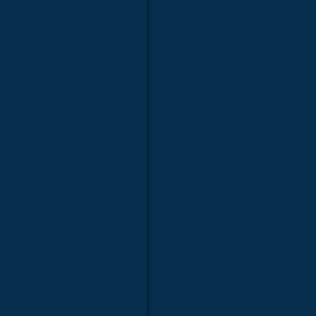
ra faculdades
a laboratórios
a estudo
faculdades
boratórios
e modelo anatômico médico
 para faculdades
 para hospitais
para laboratórios
ara estudo
a faculdades
ra hospitais
 laboratórios