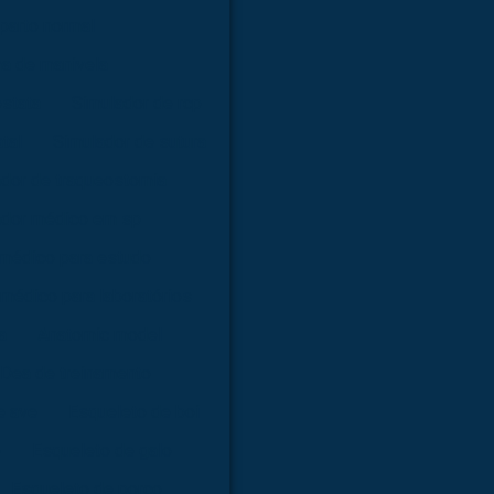
parto normal
ma de manivela
óstata
Simulador de rcp
tal
Simulador de sutura
dor de traqueostomia
ador médico em sp
 médico para estudo
médico para laboratórios
a
Anatomic model
Dea de treinamento
e ave
Esqueleto de boi
o
Esqueleto de galo
Esqueleto de porco