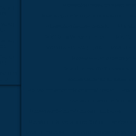
Microscópio biológico trinocular 
TALAR |
023
Microscópio médico para faculdades
Mi
TALAR |
Microscópio óptico monocular
Modelo 
024
Modelo anatômico da mitose
Modelo a
TALAR |
025
Modelo anatômico da pele
Modelo ana
TALAR |
Modelo anatômico do corpo 
026
Modelo anatômico do esqueleto
TALMED
2015
Modelo anatômico do sistema di
Modelo anatômico médico em são paulo
Model
Modelo anatômico médico orç
Modelo anatômico médico para faculdades
Mo
Modelo anatômico para faculdades
Modelo ana
Modelo molecular
Modelos moleculares compra