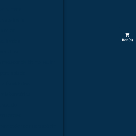
rea humana
 veterinária
 estudo
iten(s)
aculdades
hospitais
rnecedor de kit molecular
 para estudo
ara faculdades
ra laboratórios
a estudo
faculdades
ornecedor de microscópio