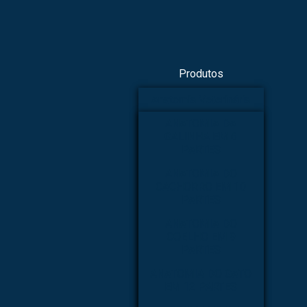
Produtos
Anatomia Veterinária
ANATOMIA DA
GALINHA EM 6
PARTES
ANATOMIA DO
CACHORRO EM 10
PARTES
ANATOMIA DO
COELHO EM 9
PARTES
ANATOMIA DO GATO
EM 12 PARTES