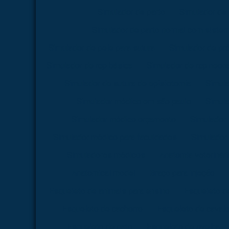
Simulador de parto
Simulador de 
Simulador de parto normal com siste
Simulador de pele para sutura
Simulador de pr
Simulador de rcp básica
Simulador de rcp neona
Simulador de sutura de episiotomia
Simula
Simulador médico em são paulo
Simul
Simulador médico orçamento
Simulador
Simulador médico para faculdades
Simulador 
Simuladores médicos
Anatomia veterinári
Anatomical model
Braço para injeção
Esqueleto de animais para ensino
Esqueleto d
Esqueleto de cachorro
Esqueleto de caval
Esqueleto de gato
Esqueleto de ovelha