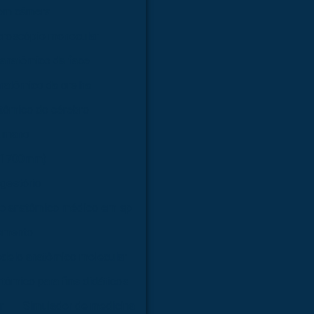
com câmera
croscópio monocular
anatômico da face
natômico da orelha
tômico do cérebro
humano
 (1700mm)
gestório
o anatômico médico em sp
amento
delo anatômico molecular
tômico para fins didáticos
r
Simulador de medicina