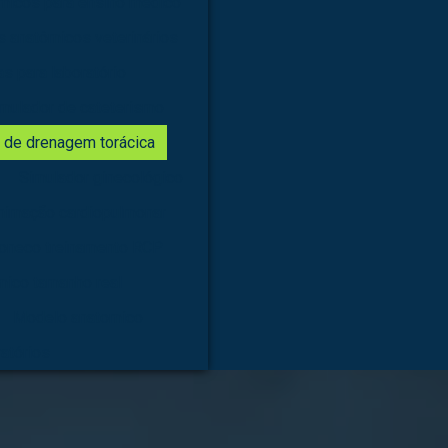
micos para ensino médico
 anatômicos veterinários
s para laboratório
mulador de cateterismo
 de drenagem torácica
Simulador ginecológico
nimação cardiopulmonar
oneco treinamento RCP
mico tamanho real
Modelo anatomico
atórios