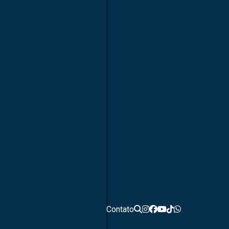
dico
ara estudo
a faculdades
ra hospitais
s
Kit modelo molecular
lecular médico em sp
molecular química
ímica orgânica e inorgânica
opia monocular
ular
0x luz de led
o biológico profissional
Contato
ular