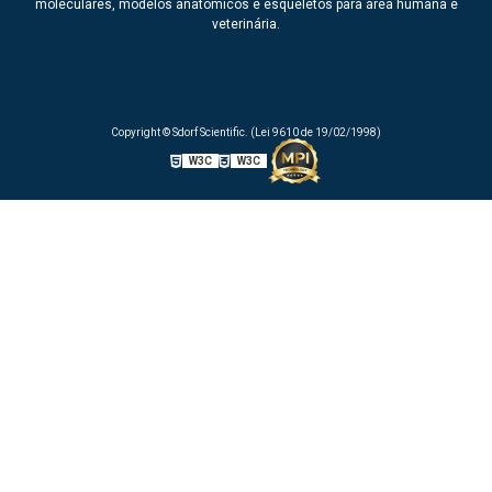
moleculares, modelos anatômicos e esqueletos para área humana e
veterinária.
Copyright © Sdorf Scientific. (Lei 9610 de 19/02/1998)
W3C
W3C