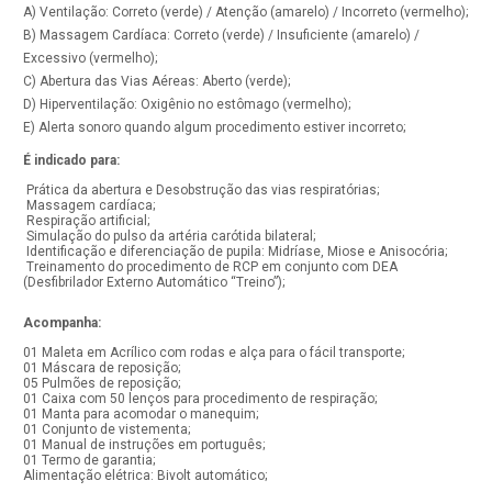
A) Ventilação: Correto (verde) / Atenção (amarelo) / Incorreto (vermelho);
B) Massagem Cardíaca: Correto (verde) / Insuficiente (amarelo) /
Excessivo (vermelho);
C) Abertura das Vias Aéreas: Aberto (verde);
D) Hiperventilação: Oxigênio no estômago (vermelho);
E) Alerta sonoro quando algum procedimento estiver incorreto;
É indicado para:
Prática da abertura e Desobstrução das vias respiratórias;
Massagem cardíaca;
Respiração artificial;
Simulação do pulso da artéria carótida bilateral;
Identificação e diferenciação de pupila: Midríase, Miose e Anisocória;
Treinamento do procedimento de RCP em conjunto com DEA
(Desfibrilador Externo Automático “Treino”);
Acompanha:
01 Maleta em Acrílico com rodas e alça para o fácil transporte;
01 Máscara de reposição;
05 Pulmões de reposição;
01 Caixa com 50 lenços para procedimento de respiração;
01 Manta para acomodar o manequim;
01 Conjunto de vistementa;
01 Manual de instruções em português;
01 Termo de garantia;
Alimentação elétrica: Bivolt automático;