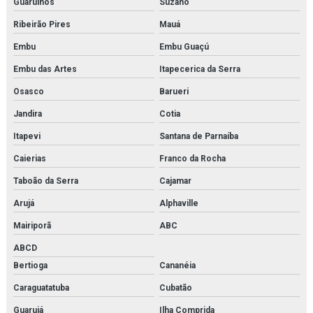
Guarulhos
Suzano
Modelo anatômico médico para faculdades
Ribeirão Pires
Mauá
Modelo anatômico molecular
Embu
Embu Guaçú
Modelo anatômico para faculdades
Embu das Artes
Itapecerica da Serra
Osasco
Barueri
Modelo anatômico para fins didáticos
Jandira
Cotia
Modelo molecular
Itapevi
Santana de Parnaíba
Modelos moleculares comprar
Caierias
Franco da Rocha
Simulador de medicina
Taboão da Serra
Cajamar
Arujá
Alphaville
Simulador de parto
Mairiporã
ABC
Simulador de parto normal
ABCD
Simulador de parto normal com sistema de manivela
Bertioga
Cananéia
Caraguatatuba
Cubatão
Simulador de pele para sutura
Guarujá
Ilha Comprida