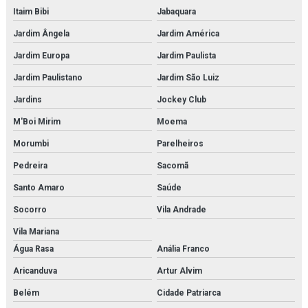
Itaim Bibi
Jabaquara
Manequim simulador de rcp
Jardim Ângela
Jardim América
Microscopia monocular
Jardim Europa
Jardim Paulista
Microscópio biológico binocular
Jardim Paulistano
Jardim São Luiz
Jardins
Jockey Club
Microscópio biológico binocular 1600x luz de led
M'Boi Mirim
Moema
Microscópio biológico monocular
Morumbi
Parelheiros
Microscópio biológico profissional
Pedreira
Sacomã
Microscópio biológico trinocular
Santo Amaro
Saúde
Socorro
Vila Andrade
Microscópio biológico trinocular com câmera
Vila Mariana
Microscópio médico para faculdades
Água Rasa
Anália Franco
Microscópio monocular
Aricanduva
Artur Alvim
Belém
Cidade Patriarca
Microscópio óptico monocular