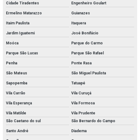
Cidade Tiradentes
Engenheiro Goulart
Modelo anatômico da face
Ermelino Matarazzo
Guianazes
Modelo anatômico da mitose
Itaim Paulista
Itaquera
Modelo anatômico da orelha
Jardim Iguatemi
José Bonifácio
Moóca
Parque do Carmo
Modelo anatômico da pele
Parque São Lucas
Parque São Rafael
Modelo anatômico do cérebro
Penha
Ponte Rasa
Modelo anatômico do corpo humano
São Mateus
São Miguel Paulista
Modelo anatômico do esqueleto (1700mm)
Sapopemba
Tatuapé
Vila Carrão
Vila Curuçá
Modelo anatômico do sistema digestório
Vila Esperança
Vila Formosa
Modelo anatômico médico em são paulo
Vila Matilde
Vila Prudente
Modelo anatômico médico em sp
São Caetano do sul
São Bernardo do Campo
Santo André
Diadema
Modelo anatômico médico orçamento