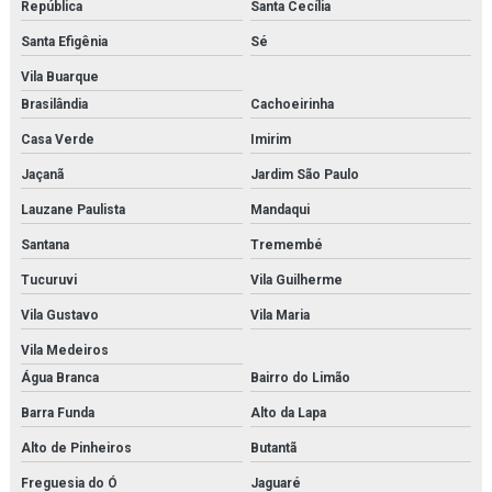
República
Santa Cecília
Fornecedor de microscópio para faculdades
Santa Efigênia
Sé
Fornecedor de microscópio para laboratórios
Vila Buarque
Fornecedor de modelo anatômico
Brasilândia
Cachoeirinha
Fornecedor de modelo anatômico médico
Casa Verde
Imirim
Jaçanã
Jardim São Paulo
Fornecedor de modelo anatômico médico para faculdades
Lauzane Paulista
Mandaqui
Fornecedor de modelo anatômico médico para hospitais
Santana
Tremembé
Fornecedor de modelo anatômico médico para laboratórios
Tucuruvi
Vila Guilherme
Fornecedor de modelo anatômico para estudo
Vila Gustavo
Vila Maria
Vila Medeiros
Fornecedor de modelo anatômico para faculdades
Água Branca
Bairro do Limão
Fornecedor de modelo anatômico para hospitais
Barra Funda
Alto da Lapa
Fornecedor de modelo anatômico para laboratórios
Alto de Pinheiros
Butantã
Freguesia do Ó
Jaguaré
Fornecedor de simulador médico