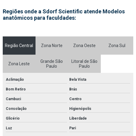
Fornecedor de kit molecular
Regiões onde a Sdorf Scientific atende Modelos
anatômicos para faculdades:
Fornecedor de kit molecular médico para estudo
Fornecedor de kit molecular médico para faculdades
Fornecedor de kit molecular médico para laboratórios
Região Central
Zona Norte
Zona Oeste
Zona Sul
Fornecedor de kit molecular para estudo
Grande São
Litoral de São
Zona Leste
Fornecedor de kit molecular para faculdades
Paulo
Paulo
Fornecedor de kit molecular para laboratórios
Aclimação
Bela Vista
Bom Retiro
Brás
Fornecedor de microscópio
Cambuci
Centro
Fornecedor de microscópio médico para faculdades
Consolação
Higienópolis
Fornecedor de microscópio médico para laboratórios
Glicério
Liberdade
Fornecedor de microscópio para estudo
Luz
Pari