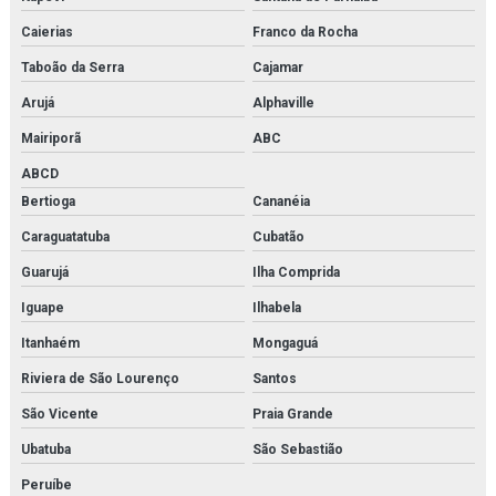
Modelos moleculares comprar
Caierias
Franco da Rocha
Simulador de medicina
Taboão da Serra
Cajamar
Arujá
Alphaville
Simulador de parto
Mairiporã
ABC
Simulador de parto normal
ABCD
Simulador de parto normal com sistema de manivela
Bertioga
Cananéia
Caraguatatuba
Cubatão
Simulador de pele para sutura
Guarujá
Ilha Comprida
Simulador de próstata
Iguape
Ilhabela
Simulador de rcp
Itanhaém
Mongaguá
Simulador de rcp básica
Riviera de São Lourenço
Santos
São Vicente
Praia Grande
Simulador de rcp neonatal
Ubatuba
São Sebastião
Simulador de sutura
Peruíbe