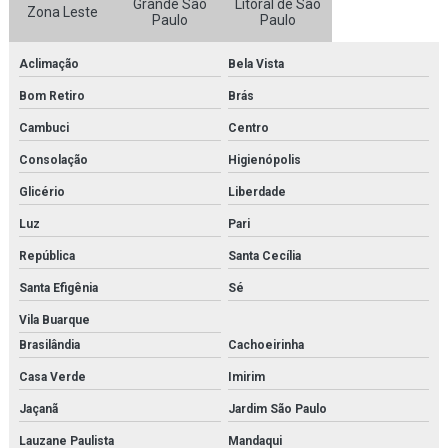
Grande São
Litoral de São
Zona Leste
Fornecedor de kit molecular para faculdades
Paulo
Paulo
Fornecedor de kit molecular para laboratórios
Aclimação
Bela Vista
Bom Retiro
Brás
Fornecedor de microscópio
Cambuci
Centro
Fornecedor de microscópio médico para faculdades
Consolação
Higienópolis
Fornecedor de microscópio médico para laboratórios
Glicério
Liberdade
Fornecedor de microscópio para estudo
Luz
Pari
República
Santa Cecília
Fornecedor de microscópio para faculdades
Santa Efigênia
Sé
Fornecedor de microscópio para laboratórios
Vila Buarque
Fornecedor de modelo anatômico
Brasilândia
Cachoeirinha
Fornecedor de modelo anatômico médico
Casa Verde
Imirim
Jaçanã
Jardim São Paulo
Fornecedor de modelo anatômico médico para faculdades
Lauzane Paulista
Mandaqui