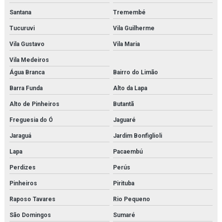
Fornecedor de modelo anatômico médico para hospitais
Santana
Tremembé
Fornecedor de modelo anatômico médico para laboratórios
Tucuruvi
Vila Guilherme
Fornecedor de modelo anatômico para estudo
Vila Gustavo
Vila Maria
Vila Medeiros
Fornecedor de modelo anatômico para faculdades
Água Branca
Bairro do Limão
Fornecedor de modelo anatômico para hospitais
Barra Funda
Alto da Lapa
Fornecedor de modelo anatômico para laboratórios
Alto de Pinheiros
Butantã
Freguesia do Ó
Jaguaré
Fornecedor de simulador médico
Jaraguá
Jardim Bonfiglioli
Fornecedor de simulador médico para estudo
Lapa
Pacaembú
Fornecedor de simulador médico para faculdades
Perdizes
Perús
Fornecedor de simulador médico para hospitais
Pinheiros
Pirituba
Raposo Tavares
Rio Pequeno
Fornecedor de simulador médico para laboratórios
São Domingos
Sumaré