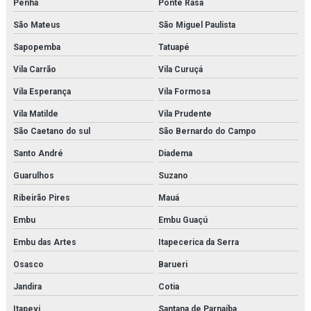
Penha
Ponte Rasa
Modelo anatômico do corpo humano
São Mateus
São Miguel Paulista
Modelo anatômico do esqueleto (1700mm)
Sapopemba
Tatuapé
Vila Carrão
Vila Curuçá
Modelo anatômico do sistema digestório
Vila Esperança
Vila Formosa
Modelo anatômico médico em são paulo
Vila Matilde
Vila Prudente
Modelo anatômico médico em sp
São Caetano do sul
São Bernardo do Campo
Santo André
Diadema
Modelo anatômico médico orçamento
Guarulhos
Suzano
Modelo anatômico médico para faculdades
Ribeirão Pires
Mauá
Modelo anatômico molecular
Embu
Embu Guaçú
Modelo anatômico para faculdades
Embu das Artes
Itapecerica da Serra
Osasco
Barueri
Modelo anatômico para fins didáticos
Jandira
Cotia
Modelo molecular
Itapevi
Santana de Parnaíba