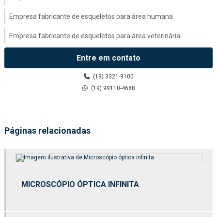
Empresa fabricante de esqueletos para área humana
Empresa fabricante de esqueletos para área veterinária
Empresa fabricante de modelo anatômico médico
Entre em contato
Esqueletos para área humana
(19) 3321-9100
(19) 99110-4688
Fábrica de esqueletos para área humana
Fábrica de esqueletos para área veterinária
Páginas relacionadas
Fábrica de kit molecular
Fabricação de esqueletos para área humana
Fabricação de esqueletos para área veterinária
MICROSCÓPIO ÓPTICA INFINITA
Fabricante de esqueletos para área veterinária
Fabricante de kit molecular