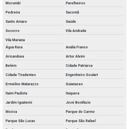
Morumbi
Parelheiros
Microscópio biológico profissional
Pedreira
Sacomã
Microscópio biológico trinocular
Santo Amaro
Saúde
Socorro
Vila Andrade
Microscópio biológico trinocular com câmera
Vila Mariana
Microscópio médico para faculdades
Água Rasa
Anália Franco
Microscópio monocular
Aricanduva
Artur Alvim
Belém
Cidade Patriarca
Microscópio óptico monocular
Cidade Tiradentes
Engenheiro Goulart
Modelo anatômico da face
Ermelino Matarazzo
Guianazes
Modelo anatômico da mitose
Itaim Paulista
Itaquera
Modelo anatômico da orelha
Jardim Iguatemi
José Bonifácio
Moóca
Parque do Carmo
Modelo anatômico da pele
Parque São Lucas
Parque São Rafael
Modelo anatômico do cérebro