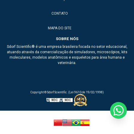
Anatomical model
Braço para injeção
CONTATO
Dea de treinamento
MAPA DO SITE
Esqueleto de animais para ensino
SOBRE NÓS
Sdorf Scientific® é uma empresa brasileira focada no setor educacional,
Esqueleto de ave
atuando através da comercialização de simuladores, microscópios, kits
moleculares, modelos anatômicos e esqueletos para área humana e
Esqueleto de boi
veterinária.
Esqueleto de cachorro
Esqueleto de cavalo
Copyright © Sdorf Scientific. (Lei 9610 de 19/02/1998)
Esqueleto de galo
W3C
W3C
Esqueleto de gato
Esqueleto de ovelha
Esqueleto de porco