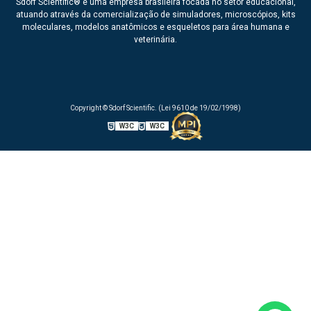
Sdorf Scientific® é uma empresa brasileira focada no setor educacional,
atuando através da comercialização de simuladores, microscópios, kits
moleculares, modelos anatômicos e esqueletos para área humana e
veterinária.
Copyright © Sdorf Scientific. (Lei 9610 de 19/02/1998)
W3C
W3C