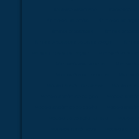
Esqueleto veterinário
Estereoscópio
Kit molecular orbital
Kit molecular orgâ
Lâminas preparadas
Lâminas preparad
Lâminas preparadas de parasitologia
Lâminas
Manequim de enfermagem
Microscópio óptica 
Microscópios binocular
Microscópi
Microscópios monocular
Microscóp
Modelo anatômico de ave
Modelo anat
Modelo anatômico de galo
Modelo anatôm
Modelo anatômico de coelho
Modelo anatômi
Modelo de coração humano
Modelo d
Modelos anatômicos
Modelos anatôm