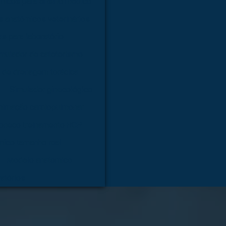
micos para ensino médico
 anatômicos veterinários
s para laboratório
mulador de cateterismo
 de drenagem torácica
Simulador ginecológico
nimação cardiopulmonar
oneco treinamento RCP
mico tamanho real
Modelo anatomico
atórios