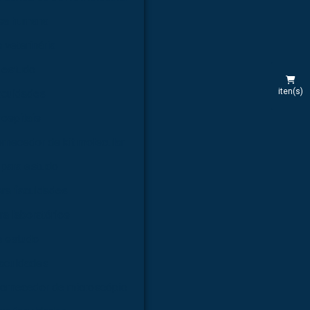
rea humana
 veterinária
 estudo
iten(s)
aculdades
hospitais
rnecedor de kit molecular
 para estudo
ara faculdades
ra laboratórios
a estudo
faculdades
ornecedor de microscópio