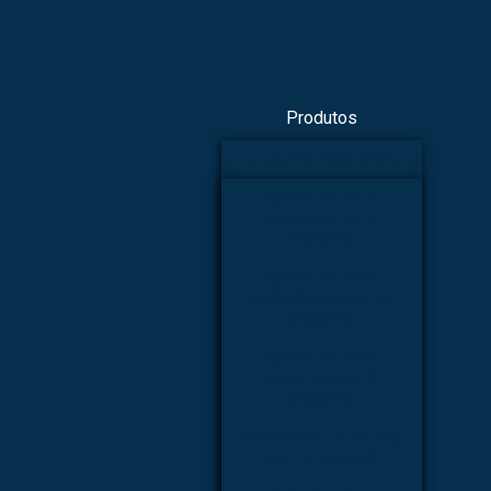
Produtos
Anatomia Veterinária
ANATOMIA DA
GALINHA EM 6
PARTES
ANATOMIA DO
CACHORRO EM 10
PARTES
ANATOMIA DO
COELHO EM 9
PARTES
ANATOMIA DO GATO
EM 12 PARTES