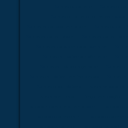
Simulador de parto
Simulador de 
Simulador de parto normal com siste
Simulador de pele para sutura
Simulador de pr
Simulador de rcp básica
Simulador de rcp neona
Simulador de sutura de episiotomia
Simula
Simulador médico em são paulo
Simul
Simulador médico orçamento
Simulador
Simulador médico para faculdades
Simulador 
Simuladores médicos
Anatomia veterinári
Anatomical model
Braço para injeção
Esqueleto de animais para ensino
Esqueleto d
Esqueleto de cachorro
Esqueleto de caval
Esqueleto de gato
Esqueleto de ovelha