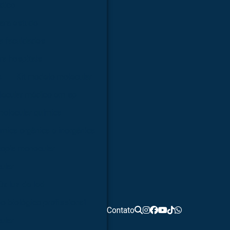
dico
ara estudo
a faculdades
ra hospitais
s
Kit modelo molecular
lecular médico em sp
molecular química
ímica orgânica e inorgânica
opia monocular
ular
0x luz de led
o biológico profissional
Contato
ular