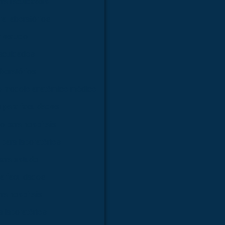
ra faculdades
a laboratórios
a estudo
faculdades
boratórios
e modelo anatômico médico
 para faculdades
 para hospitais
para laboratórios
ara estudo
a faculdades
ra hospitais
 laboratórios