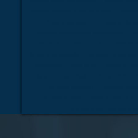
Modelos anatômicos humanos
Modelos anatô
Modelos anatômicos para faculdades
Modelos
Peças anatômicas 3D
Peças anatômica
Simulador de atendimento de emergência
Si
Simulador de curativo de feridas
Simulador
Simulador de intubação
Simulador de picc line
Simuladores
Torso de rcp
Boneco de rea
Boneco de ressuscitação
Boneco RCP
B
Esqueleto anatomico
Esqueleto anato
Esqueleto humano
Manequim para RCP
Modelos anatômicos para labor