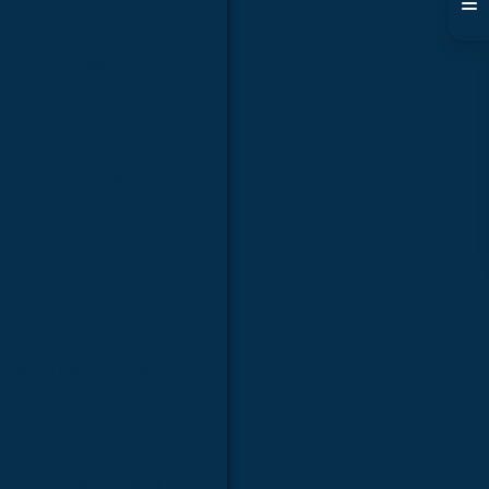
parto normal
ma de manivela
óstata
Simulador de rcp
tal
Simulador de sutura
dor de traqueostomia
ador médico em sp
 médico para estudo
médico para laboratórios
a
Anatomic model
Dea de treinamento
e ave
Esqueleto de boi
o
Esqueleto de galo
Esqueleto de porco