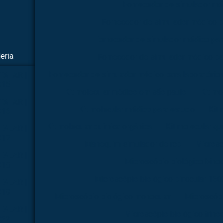
Fornecedor de simulador mé
Fornecedor de simulador médico p
Fornecedor de simulador médico par
eria
Fornecedor de simulador médico pa
Fornecedor de simulador médico para laboratório
TALAR |
015
Kit molecular médico em são paulo
Kit mo
TALAR |
Kit molecular médico para estudo
Kit 
016
Kit molecular química orgânica
Kit molecular qu
TALAR |
017
Manequim simulador de rcp
Microsc
TALAR |
Microscópio biológico binoc
018
Microscópio biológico binocular 160
TALAR |
019
Microscópio biológico monocular
Microscópi
TALAR |
Microscópio biológico trinoc
022