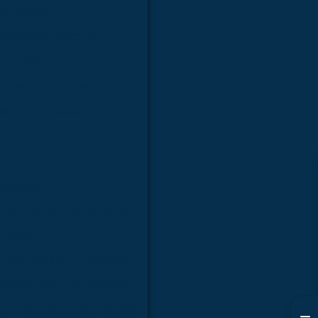
com câmera
croscópio monocular
anatômico da face
natômico da orelha
tômico do cérebro
humano
 (1700mm)
gestório
o anatômico médico em sp
amento
delo anatômico molecular
tômico para fins didáticos
r
Simulador de medicina