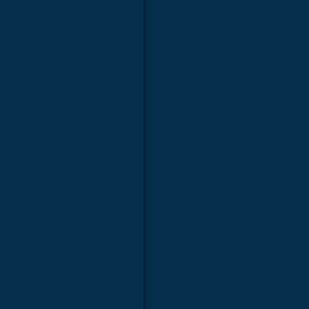
Kit molecular
nicas e inorgânicas
as de histologia
 preparadas de patologia
infinita
Microscópios
os biológicos
ios trinocular
ômico de cachorro
ico de torso humano
co de sistema linfático
e cérebro humano
icos de animais