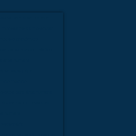
letos para área humana
Empresa de kit molecular
modelo anatômico
sa de simulador médico
ra área humana
área veterinária
ômico médico
ueletos para área humana
Fábrica de kit molecular
rea humana
 veterinária
Fabricante de kit molecular