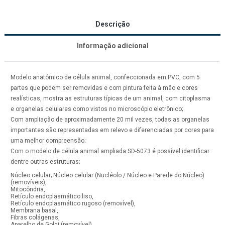
Descrição
Informação adicional
Modelo anatômico de célula animal, confeccionada em PVC, com 5
partes que podem ser removidas e com pintura feita à mão e cores
realísticas, mostra as estruturas típicas de um animal, com citoplasma
e organelas celulares como vistos no microscópio eletrônico;
Com ampliação de aproximadamente 20 mil vezes, todas as organelas
importantes são representadas em relevo e diferenciadas por cores para
uma melhor compreensão;
Com o modelo de célula animal ampliada SD-5073 é possível identificar
dentre outras estruturas:
Núcleo celular; Núcleo celular (Nucléolo / Núcleo e Parede do Núcleo)
(removíveis),
Mitocôndria,
Retículo endoplasmático liso,
Retículo endoplasmático rugoso (removível),
Membrana basal,
Fibras colágenas,
Aparelho de Golgi (removível),