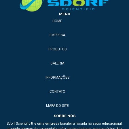
Simulador médico para estudo
MENU
HOME
Simulador médico para faculdades
Simulador médico para laboratórios
EMPRESA
Simuladores médicos
PRODUTOS
Anatomia veterinária
GALERIA
Anatomic model
INFORMAÇÕES
Anatomical model
Braço para injeção
CONTATO
Dea de treinamento
MAPA DO SITE
Esqueleto de animais para ensino
SOBRE NÓS
Sdorf Scientific® é uma empresa brasileira focada no setor educacional,
Esqueleto de ave
atuando através da comercialização de simuladores, microscópios, kits