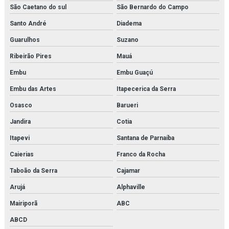
Modelo anatômico médico em sp
São Caetano do sul
São Bernardo do Campo
Santo André
Diadema
Modelo anatômico médico orçamento
Guarulhos
Suzano
Modelo anatômico médico para faculdades
Ribeirão Pires
Mauá
Modelo anatômico molecular
Embu
Embu Guaçú
Modelo anatômico para faculdades
Embu das Artes
Itapecerica da Serra
Osasco
Barueri
Modelo anatômico para fins didáticos
Jandira
Cotia
Modelo molecular
Itapevi
Santana de Parnaíba
Modelos moleculares comprar
Caierias
Franco da Rocha
Simulador de medicina
Taboão da Serra
Cajamar
Arujá
Alphaville
Simulador de parto
Mairiporã
ABC
Simulador de parto normal
ABCD