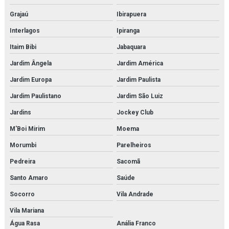
Kit molecular química orgânica
Grajaú
Ibirapuera
Interlagos
Ipiranga
Kit molecular química orgânica e inorgânica
Itaim Bibi
Jabaquara
Manequim simulador de rcp
Jardim Ângela
Jardim América
Microscopia monocular
Jardim Europa
Jardim Paulista
Microscópio biológico binocular
Jardim Paulistano
Jardim São Luiz
Jardins
Jockey Club
Microscópio biológico binocular 1600x luz de led
M'Boi Mirim
Moema
Microscópio biológico monocular
Morumbi
Parelheiros
Microscópio biológico profissional
Pedreira
Sacomã
Microscópio biológico trinocular
Santo Amaro
Saúde
Socorro
Vila Andrade
Microscópio biológico trinocular com câmera
Vila Mariana
Microscópio médico para faculdades
Água Rasa
Anália Franco