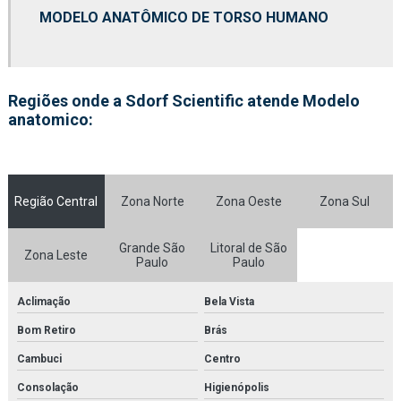
Fornecedor de esqueletos para hospitais
MODELO ANATÔMICO DE TORSO HUMANO
Fornecedor de esqueletos para laboratórios
Fornecedor de kit molecular
Regiões onde a Sdorf Scientific atende Modelo
anatomico:
Fornecedor de kit molecular médico para estudo
Fornecedor de kit molecular médico para faculdades
Fornecedor de kit molecular médico para laboratórios
Região Central
Zona Norte
Zona Oeste
Zona Sul
Fornecedor de kit molecular para estudo
Grande São
Litoral de São
Zona Leste
Fornecedor de kit molecular para faculdades
Paulo
Paulo
Fornecedor de kit molecular para laboratórios
Aclimação
Bela Vista
Bom Retiro
Brás
Fornecedor de microscópio
Cambuci
Centro
Fornecedor de microscópio médico para faculdades
Consolação
Higienópolis