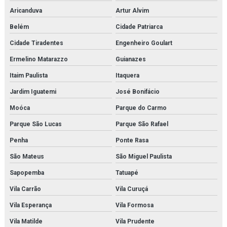
Microscópio monocular
Aricanduva
Artur Alvim
Belém
Cidade Patriarca
Microscópio óptico monocular
Cidade Tiradentes
Engenheiro Goulart
Modelo anatômico da face
Ermelino Matarazzo
Guianazes
Modelo anatômico da mitose
Itaim Paulista
Itaquera
Modelo anatômico da orelha
Jardim Iguatemi
José Bonifácio
Moóca
Parque do Carmo
Modelo anatômico da pele
Parque São Lucas
Parque São Rafael
Modelo anatômico do cérebro
Penha
Ponte Rasa
Modelo anatômico do corpo humano
São Mateus
São Miguel Paulista
Modelo anatômico do esqueleto (1700mm)
Sapopemba
Tatuapé
Vila Carrão
Vila Curuçá
Modelo anatômico do sistema digestório
Vila Esperança
Vila Formosa
Modelo anatômico médico em são paulo
Vila Matilde
Vila Prudente