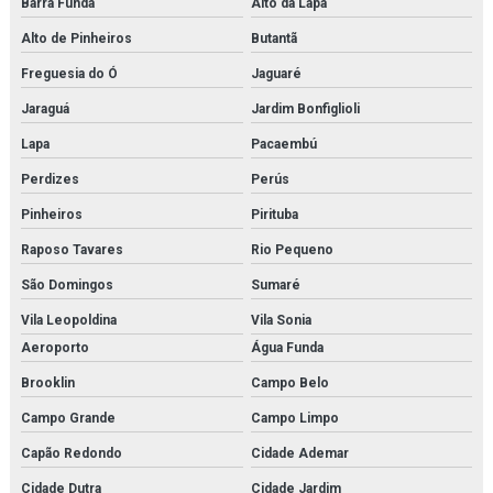
Barra Funda
Alto da Lapa
Fornecedor de modelo anatômico para laboratórios
Alto de Pinheiros
Butantã
Freguesia do Ó
Jaguaré
Fornecedor de simulador médico
Jaraguá
Jardim Bonfiglioli
Fornecedor de simulador médico para estudo
Lapa
Pacaembú
Fornecedor de simulador médico para faculdades
Perdizes
Perús
Fornecedor de simulador médico para hospitais
Pinheiros
Pirituba
Raposo Tavares
Rio Pequeno
Fornecedor de simulador médico para laboratórios
São Domingos
Sumaré
Kit modelo molecular
Vila Leopoldina
Vila Sonia
Kit molecular médico em são paulo
Aeroporto
Água Funda
Brooklin
Campo Belo
Kit molecular médico em sp
Campo Grande
Campo Limpo
Kit molecular médico para estudo
Capão Redondo
Cidade Ademar
Kit molecular química
Cidade Dutra
Cidade Jardim