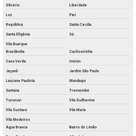
Fornecedor de microscópio médico para laboratórios
Glicério
Liberdade
Fornecedor de microscópio para estudo
Luz
Pari
República
Santa Cecília
Fornecedor de microscópio para faculdades
Santa Efigênia
Sé
Fornecedor de microscópio para laboratórios
Vila Buarque
Fornecedor de modelo anatômico
Brasilândia
Cachoeirinha
Fornecedor de modelo anatômico médico
Casa Verde
Imirim
Jaçanã
Jardim São Paulo
Fornecedor de modelo anatômico médico para faculdades
Lauzane Paulista
Mandaqui
Fornecedor de modelo anatômico médico para hospitais
Santana
Tremembé
Fornecedor de modelo anatômico médico para laboratórios
Tucuruvi
Vila Guilherme
Fornecedor de modelo anatômico para estudo
Vila Gustavo
Vila Maria
Vila Medeiros
Fornecedor de modelo anatômico para faculdades
Água Branca
Bairro do Limão
Fornecedor de modelo anatômico para hospitais