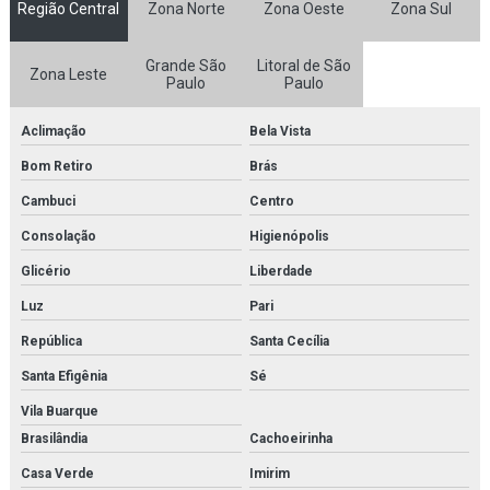
Região Central
Zona Norte
Zona Oeste
Zona Sul
Fornecedor de kit molecular para estudo
Grande São
Litoral de São
Zona Leste
Fornecedor de kit molecular para faculdades
Paulo
Paulo
Fornecedor de kit molecular para laboratórios
Aclimação
Bela Vista
Bom Retiro
Brás
Fornecedor de microscópio
Cambuci
Centro
Fornecedor de microscópio médico para faculdades
Consolação
Higienópolis
Fornecedor de microscópio médico para laboratórios
Glicério
Liberdade
Fornecedor de microscópio para estudo
Luz
Pari
República
Santa Cecília
Fornecedor de microscópio para faculdades
Santa Efigênia
Sé
Fornecedor de microscópio para laboratórios
Vila Buarque
Fornecedor de modelo anatômico
Brasilândia
Cachoeirinha
Fornecedor de modelo anatômico médico
Casa Verde
Imirim