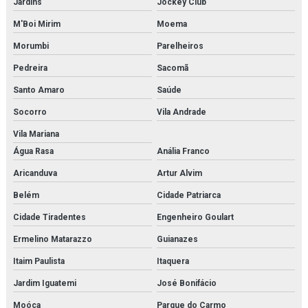
Jardins
Jockey Club
Microscópio biológico binocular 1600x luz de led
M'Boi Mirim
Moema
Microscópio biológico monocular
Morumbi
Parelheiros
Microscópio biológico profissional
Pedreira
Sacomã
Microscópio biológico trinocular
Santo Amaro
Saúde
Socorro
Vila Andrade
Microscópio biológico trinocular com câmera
Vila Mariana
Microscópio médico para faculdades
Água Rasa
Anália Franco
Microscópio monocular
Aricanduva
Artur Alvim
Belém
Cidade Patriarca
Microscópio óptico monocular
Cidade Tiradentes
Engenheiro Goulart
Modelo anatômico da face
Ermelino Matarazzo
Guianazes
Modelo anatômico da mitose
Itaim Paulista
Itaquera
Modelo anatômico da orelha
Jardim Iguatemi
José Bonifácio
Moóca
Parque do Carmo