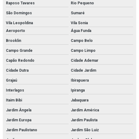
Raposo Tavares
Rio Pequeno
Fornecedor de simulador médico para laboratórios
São Domingos
Sumaré
Kit modelo molecular
Vila Leopoldina
Vila Sonia
Kit molecular médico em são paulo
Aeroporto
Água Funda
Brooklin
Campo Belo
Kit molecular médico em sp
Campo Grande
Campo Limpo
Kit molecular médico para estudo
Capão Redondo
Cidade Ademar
Kit molecular química
Cidade Dutra
Cidade Jardim
Kit molecular química orgânica
Grajaú
Ibirapuera
Interlagos
Ipiranga
Kit molecular química orgânica e inorgânica
Itaim Bibi
Jabaquara
Manequim simulador de rcp
Jardim Ângela
Jardim América
Microscopia monocular
Jardim Europa
Jardim Paulista
Microscópio biológico binocular
Jardim Paulistano
Jardim São Luiz