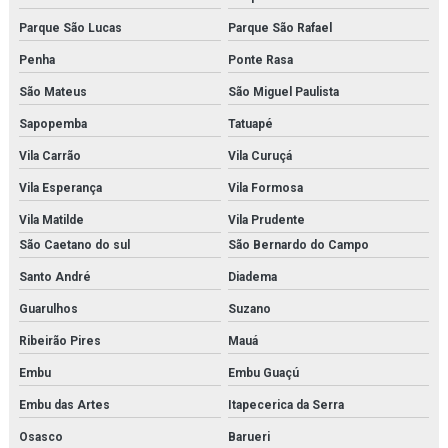
Modelo anatômico da pele
Parque São Lucas
Parque São Rafael
Modelo anatômico do cérebro
Penha
Ponte Rasa
Modelo anatômico do corpo humano
São Mateus
São Miguel Paulista
Modelo anatômico do esqueleto (1700mm)
Sapopemba
Tatuapé
Vila Carrão
Vila Curuçá
Modelo anatômico do sistema digestório
Vila Esperança
Vila Formosa
Modelo anatômico médico em são paulo
Vila Matilde
Vila Prudente
Modelo anatômico médico em sp
São Caetano do sul
São Bernardo do Campo
Santo André
Diadema
Modelo anatômico médico orçamento
Guarulhos
Suzano
Modelo anatômico médico para faculdades
Ribeirão Pires
Mauá
Modelo anatômico molecular
Embu
Embu Guaçú
Modelo anatômico para faculdades
Embu das Artes
Itapecerica da Serra
Osasco
Barueri
Modelo anatômico para fins didáticos