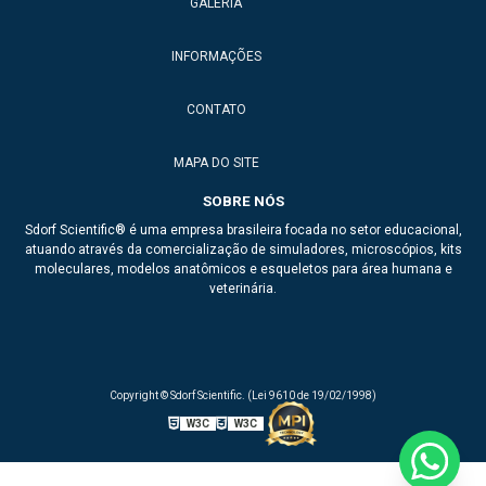
GALERIA
Anatomic model
INFORMAÇÕES
Anatomical model
Braço para injeção
CONTATO
Dea de treinamento
MAPA DO SITE
Esqueleto de animais para ensino
SOBRE NÓS
Sdorf Scientific® é uma empresa brasileira focada no setor educacional,
Esqueleto de ave
atuando através da comercialização de simuladores, microscópios, kits
moleculares, modelos anatômicos e esqueletos para área humana e
Esqueleto de boi
veterinária.
Esqueleto de cachorro
Esqueleto de cavalo
Copyright © Sdorf Scientific. (Lei 9610 de 19/02/1998)
Esqueleto de galo
W3C
W3C
Esqueleto de gato