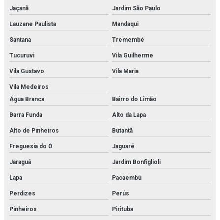
Jaçanã
Jardim São Paulo
Fornecedor de modelo anatômico médico para faculdades
Lauzane Paulista
Mandaqui
Fornecedor de modelo anatômico médico para hospitais
Santana
Tremembé
Fornecedor de modelo anatômico médico para laboratórios
Tucuruvi
Vila Guilherme
Fornecedor de modelo anatômico para estudo
Vila Gustavo
Vila Maria
Vila Medeiros
Fornecedor de modelo anatômico para faculdades
Água Branca
Bairro do Limão
Fornecedor de modelo anatômico para hospitais
Barra Funda
Alto da Lapa
Fornecedor de modelo anatômico para laboratórios
Alto de Pinheiros
Butantã
Freguesia do Ó
Jaguaré
Fornecedor de simulador médico
Jaraguá
Jardim Bonfiglioli
Fornecedor de simulador médico para estudo
Lapa
Pacaembú
Fornecedor de simulador médico para faculdades
Perdizes
Perús
Fornecedor de simulador médico para hospitais
Pinheiros
Pirituba