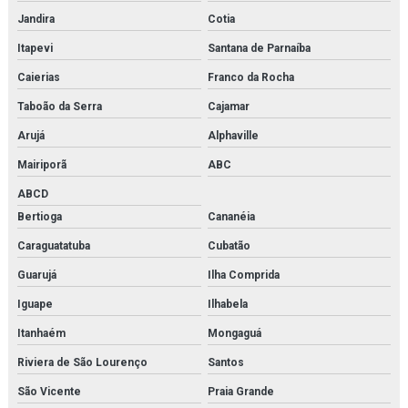
Jandira
Cotia
Modelo molecular
Itapevi
Santana de Parnaíba
Modelos moleculares comprar
Caierias
Franco da Rocha
Simulador de medicina
Taboão da Serra
Cajamar
Arujá
Alphaville
Simulador de parto
Mairiporã
ABC
Simulador de parto normal
ABCD
Simulador de parto normal com sistema de manivela
Bertioga
Cananéia
Caraguatatuba
Cubatão
Simulador de pele para sutura
Guarujá
Ilha Comprida
Simulador de próstata
Iguape
Ilhabela
Simulador de rcp
Itanhaém
Mongaguá
Simulador de rcp básica
Riviera de São Lourenço
Santos
São Vicente
Praia Grande
Simulador de rcp neonatal