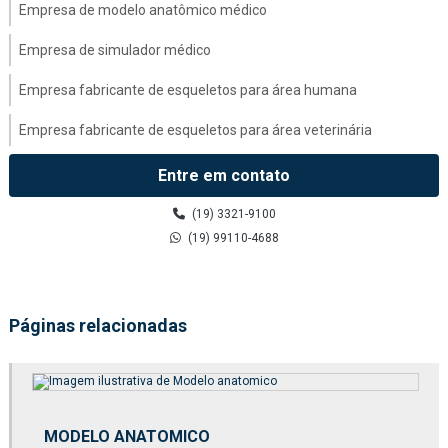
Empresa de modelo anatômico médico
Empresa de simulador médico
Empresa fabricante de esqueletos para área humana
Empresa fabricante de esqueletos para área veterinária
Empresa fabricante de modelo anatômico médico
Entre em contato
Esqueletos para área humana
(19) 3321-9100
(19) 99110-4688
Fábrica de esqueletos para área humana
Fábrica de esqueletos para área veterinária
Páginas relacionadas
Fábrica de kit molecular
Fabricação de esqueletos para área humana
Fabricação de esqueletos para área veterinária
MODELO ANATOMICO