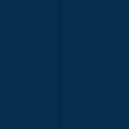
Kit molecular
nicas e inorgânicas
as de histologia
 preparadas de patologia
infinita
Microscópios
os biológicos
ios trinocular
ômico de cachorro
ico de torso humano
co de sistema linfático
e cérebro humano
icos de animais