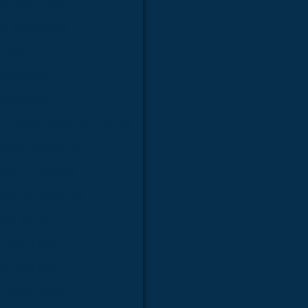
ra faculdades
a laboratórios
a estudo
faculdades
boratórios
e modelo anatômico médico
 para faculdades
 para hospitais
para laboratórios
ara estudo
a faculdades
ra hospitais
 laboratórios