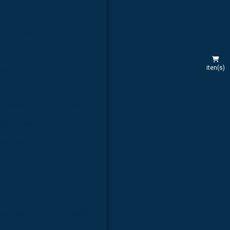
rea humana
 veterinária
 estudo
iten(s)
aculdades
hospitais
rnecedor de kit molecular
 para estudo
ara faculdades
ra laboratórios
a estudo
faculdades
ornecedor de microscópio