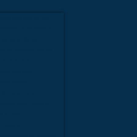
letos para área humana
Empresa de kit molecular
modelo anatômico
sa de simulador médico
ra área humana
área veterinária
ômico médico
ueletos para área humana
Fábrica de kit molecular
rea humana
 veterinária
Fabricante de kit molecular