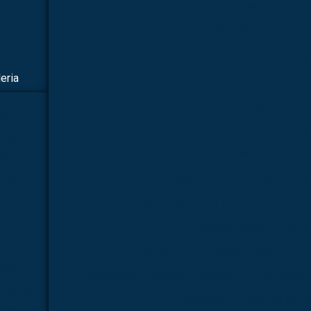
Fornecedor de simulador mé
Fornecedor de simulador médico p
Fornecedor de simulador médico par
eria
Fornecedor de simulador médico pa
Fornecedor de simulador médico para laboratório
TALAR |
015
Kit molecular médico em são paulo
Kit mo
TALAR |
Kit molecular médico para estudo
Kit 
016
Kit molecular química orgânica
Kit molecular qu
TALAR |
017
Manequim simulador de rcp
Microsc
TALAR |
Microscópio biológico binoc
018
Microscópio biológico binocular 160
TALAR |
019
Microscópio biológico monocular
Microscópi
TALAR |
Microscópio biológico trinoc
022