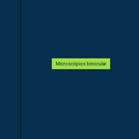
Esqueleto veterinário
Estereoscópio
Kit molecular orbital
Kit molecular orgâ
Lâminas preparadas
Lâminas preparad
Lâminas preparadas de parasitologia
Lâminas
Manequim de enfermagem
Microscópio óptica 
Microscópios binocular
Microscópi
Microscópios monocular
Microscóp
Modelo anatômico de ave
Modelo anat
Modelo anatômico de galo
Modelo anatôm
Modelo anatômico de coelho
Modelo anatômi
Modelo de coração humano
Modelo d
Modelos anatômicos
Modelos anatôm