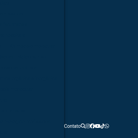
dico
ara estudo
a faculdades
ra hospitais
s
Kit modelo molecular
lecular médico em sp
molecular química
ímica orgânica e inorgânica
opia monocular
ular
0x luz de led
o biológico profissional
Contato
ular