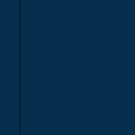
Simulador de parto
Simulador de 
Simulador de parto normal com siste
Simulador de pele para sutura
Simulador de pr
Simulador de rcp básica
Simulador de rcp neona
Simulador de sutura de episiotomia
Simula
Simulador médico em são paulo
Simul
Simulador médico orçamento
Simulador
Simulador médico para faculdades
Simulador 
Simuladores médicos
Anatomia veterinári
Anatomical model
Braço para injeção
Esqueleto de animais para ensino
Esqueleto d
Esqueleto de cachorro
Esqueleto de caval
Esqueleto de gato
Esqueleto de ovelha