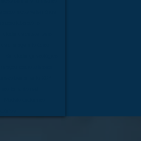
micos para ensino médico
 anatômicos veterinários
s para laboratório
mulador de cateterismo
 de drenagem torácica
Simulador ginecológico
nimação cardiopulmonar
oneco treinamento RCP
mico tamanho real
Modelo anatomico
atórios