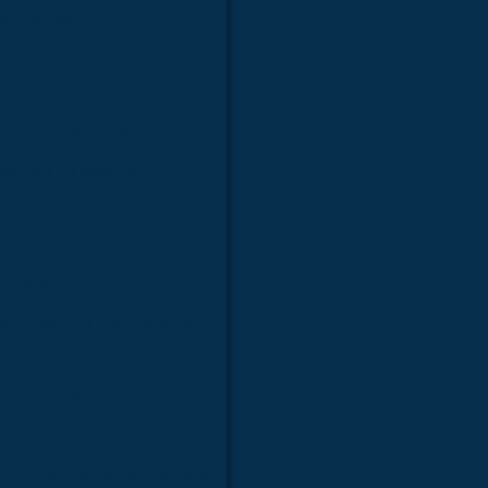
com câmera
croscópio monocular
anatômico da face
natômico da orelha
tômico do cérebro
humano
 (1700mm)
gestório
o anatômico médico em sp
amento
delo anatômico molecular
tômico para fins didáticos
r
Simulador de medicina