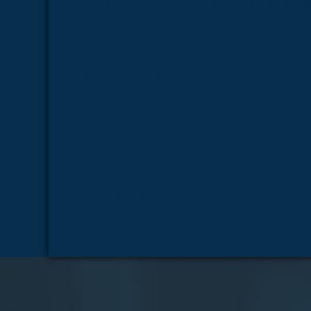
Modelos anatômicos humanos
Modelos anatô
Modelos anatômicos para faculdades
Modelos
Peças anatômicas 3D
Peças anatômica
Simulador de atendimento de emergência
Si
Simulador de curativo de feridas
Simulador
Simulador de intubação
Simulador de picc line
Simuladores
Torso de rcp
Boneco de rea
Boneco de ressuscitação
Boneco RCP
B
Esqueleto anatomico
Esqueleto anato
Esqueleto humano
Manequim para RCP
Modelos anatômicos para labor