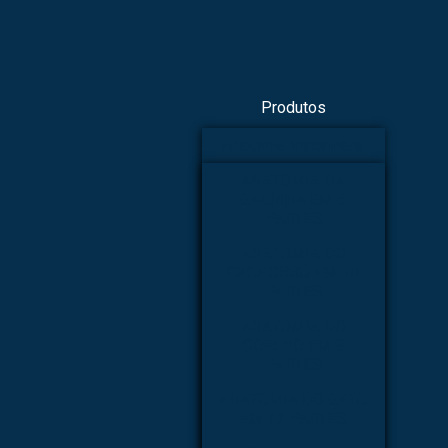
Produtos
Anatomia Veterinária
ANATOMIA DA
GALINHA EM 6
PARTES
ANATOMIA DO
CACHORRO EM 10
PARTES
ANATOMIA DO
COELHO EM 9
PARTES
ANATOMIA DO GATO
EM 12 PARTES