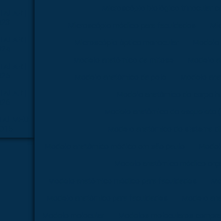
Microscópio biológico trinocular 
TALAR |
023
Microscópio médico para faculdades
Mi
TALAR |
Microscópio óptico monocular
Modelo 
024
Modelo anatômico da mitose
Modelo a
TALAR |
025
Modelo anatômico da pele
Modelo ana
TALAR |
Modelo anatômico do corpo 
026
Modelo anatômico do esqueleto
TALMED
2015
Modelo anatômico do sistema di
Modelo anatômico médico em são paulo
Model
Modelo anatômico médico orç
Modelo anatômico médico para faculdades
Mo
Modelo anatômico para faculdades
Modelo ana
Modelo molecular
Modelos moleculares compra