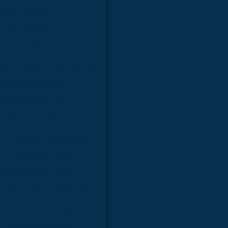
parto normal
ma de manivela
óstata
Simulador de rcp
tal
Simulador de sutura
dor de traqueostomia
ador médico em sp
 médico para estudo
médico para laboratórios
a
Anatomic model
Dea de treinamento
e ave
Esqueleto de boi
o
Esqueleto de galo
Esqueleto de porco