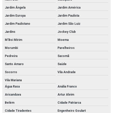
Microscópio biológico binocular
Jardim Ângela
Jardim América
Jardim Europa
Jardim Paulista
Microscópio biológico binocular 1600x luz de led
Jardim Paulistano
Jardim São Luiz
Microscópio biológico monocular
Jardins
Jockey Club
Microscópio biológico profissional
M'Boi Mirim
Moema
Microscópio biológico trinocular
Morumbi
Parelheiros
Pedreira
Sacomã
Microscópio biológico trinocular com câmera
Santo Amaro
Saúde
Microscópio médico para faculdades
Socorro
Vila Andrade
Microscópio monocular
Vila Mariana
Água Rasa
Anália Franco
Microscópio óptico monocular
Aricanduva
Artur Alvim
Modelo anatômico da face
Belém
Cidade Patriarca
Modelo anatômico da mitose
Cidade Tiradentes
Engenheiro Goulart