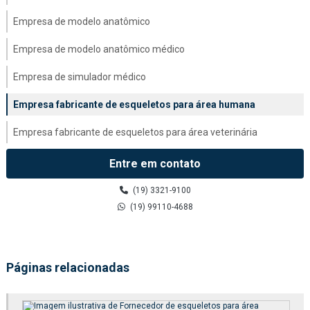
Empresa de modelo anatômico
Empresa de modelo anatômico médico
Empresa de simulador médico
Empresa fabricante de esqueletos para área humana
Empresa fabricante de esqueletos para área veterinária
Empresa fabricante de modelo anatômico médico
Entre em contato
Esqueletos para área humana
(19) 3321-9100
(19) 99110-4688
Fábrica de esqueletos para área humana
Fábrica de esqueletos para área veterinária
Páginas relacionadas
Fábrica de kit molecular
Fabricação de esqueletos para área humana