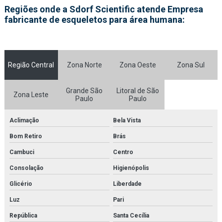
Fornecedor de kit molecular médico para faculdades
Regiões onde a Sdorf Scientific atende Empresa
fabricante de esqueletos para área humana:
Fornecedor de kit molecular médico para laboratórios
Fornecedor de kit molecular para estudo
Região Central
Zona Norte
Zona Oeste
Zona Sul
Fornecedor de kit molecular para faculdades
Fornecedor de kit molecular para laboratórios
Grande São
Litoral de São
Zona Leste
Paulo
Paulo
Fornecedor de microscópio
Aclimação
Bela Vista
Fornecedor de microscópio médico para faculdades
Bom Retiro
Brás
Fornecedor de microscópio médico para laboratórios
Cambuci
Centro
Fornecedor de microscópio para estudo
Consolação
Higienópolis
Glicério
Liberdade
Fornecedor de microscópio para faculdades
Luz
Pari
Fornecedor de microscópio para laboratórios
República
Santa Cecília