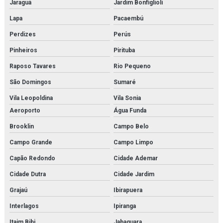
Jaraguá
Jardim Bonfiglioli
Lapa
Pacaembú
Fornecedor de simulador médico para hospitais
Perdizes
Perús
Fornecedor de simulador médico para laboratórios
Pinheiros
Pirituba
Kit modelo molecular
Raposo Tavares
Rio Pequeno
Kit molecular médico em são paulo
São Domingos
Sumaré
Vila Leopoldina
Vila Sonia
Kit molecular médico em sp
Aeroporto
Água Funda
Kit molecular médico para estudo
Brooklin
Campo Belo
Kit molecular química
Campo Grande
Campo Limpo
Kit molecular química orgânica
Capão Redondo
Cidade Ademar
Cidade Dutra
Cidade Jardim
Kit molecular química orgânica e inorgânica
Grajaú
Ibirapuera
Manequim simulador de rcp
Interlagos
Ipiranga
Microscopia monocular
Itaim Bibi
Jabaquara