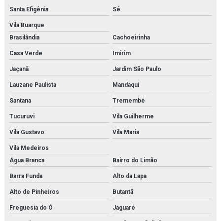
Fornecedor de modelo anatômico
Santa Efigênia
Sé
Fornecedor de modelo anatômico médico
Vila Buarque
Brasilândia
Cachoeirinha
Fornecedor de modelo anatômico médico para faculdades
Casa Verde
Imirim
Fornecedor de modelo anatômico médico para hospitais
Jaçanã
Jardim São Paulo
Fornecedor de modelo anatômico médico para laboratórios
Lauzane Paulista
Mandaqui
Santana
Tremembé
Fornecedor de modelo anatômico para estudo
Tucuruvi
Vila Guilherme
Fornecedor de modelo anatômico para faculdades
Vila Gustavo
Vila Maria
Fornecedor de modelo anatômico para hospitais
Vila Medeiros
Água Branca
Bairro do Limão
Fornecedor de modelo anatômico para laboratórios
Barra Funda
Alto da Lapa
Fornecedor de simulador médico
Alto de Pinheiros
Butantã
Fornecedor de simulador médico para estudo
Freguesia do Ó
Jaguaré
Fornecedor de simulador médico para faculdades