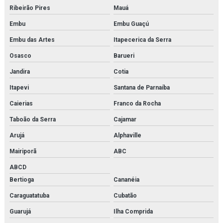
Modelo anatômico para faculdades
Ribeirão Pires
Mauá
Embu
Embu Guaçú
Modelo anatômico para fins didáticos
Embu das Artes
Itapecerica da Serra
Modelo molecular
Osasco
Barueri
Modelos moleculares comprar
Jandira
Cotia
Simulador de medicina
Itapevi
Santana de Parnaíba
Caierias
Franco da Rocha
Simulador de parto
Taboão da Serra
Cajamar
Simulador de parto normal
Arujá
Alphaville
Simulador de parto normal com sistema de manivela
Mairiporã
ABC
Simulador de pele para sutura
ABCD
Bertioga
Cananéia
Simulador de próstata
Caraguatatuba
Cubatão
Simulador de rcp
Guarujá
Ilha Comprida