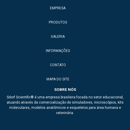
EMPRESA
Anatomia veterinária
PRODUTOS
Anatomic model
Anatomical model
GALERIA
Braço para injeção
INFORMAÇÕES
Dea de treinamento
CONTATO
Esqueleto de animais para ensino
MAPA DO SITE
Esqueleto de ave
SOBRE NÓS
Esqueleto de boi
Sdorf Scientific® é uma empresa brasileira focada no setor educacional,
atuando através da comercialização de simuladores, microscópios, kits
Esqueleto de cachorro
moleculares, modelos anatômicos e esqueletos para área humana e
veterinária.
Esqueleto de cavalo
Esqueleto de galo