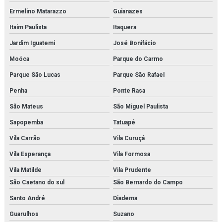
Modelo anatômico da orelha
Ermelino Matarazzo
Guianazes
Itaim Paulista
Itaquera
Modelo anatômico da pele
Jardim Iguatemi
José Bonifácio
Modelo anatômico do cérebro
Moóca
Parque do Carmo
Modelo anatômico do corpo humano
Parque São Lucas
Parque São Rafael
Modelo anatômico do esqueleto (1700mm)
Penha
Ponte Rasa
São Mateus
São Miguel Paulista
Modelo anatômico do sistema digestório
Sapopemba
Tatuapé
Modelo anatômico médico em são paulo
Vila Carrão
Vila Curuçá
Modelo anatômico médico em sp
Vila Esperança
Vila Formosa
Modelo anatômico médico orçamento
Vila Matilde
Vila Prudente
São Caetano do sul
São Bernardo do Campo
Modelo anatômico médico para faculdades
Santo André
Diadema
Modelo anatômico molecular
Guarulhos
Suzano