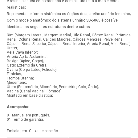
e resina plástica emborrachada e com pintura feita a mão e cores
realísticas;
Representa de forma sistêmica os órgãos do aparelho urinário feminino;
Com o modelo anatômico do sistema urinário SD-5065 é possível
identificar as seguintes estruturas dentre outras:
Rim (Margem Lateral, Margem Medial, Hilo Renal, Córtex Renal, Pirâmide
Renal, Coluna Renal, Cálices Maiores, Cálices Menores, Pelve Renal,
Cápsula Renal Superior, Cápsula Renal Inferior, Artéria Renal, Veia Renal);
Ureter;
Veia Cava Inferior;
Artéria Aorta Abdominal;
Bexiga (Ápice, Corpo);
Óstio Externo da Uretra;
Ovário (Corpo Lúteo, Folículo);
Fímbrias;
Trompa Uterina;
Mesentério;
Útero (Endométrio, Miométrio, Perimétrio, Colo, Óstio);
Vagina (Canal Vaginal, Fórmice).
Montado em base plástica;
Acompanha:
01 Manual em português,
01 Termo de garantia.
Embalagem: Caixa de papelão