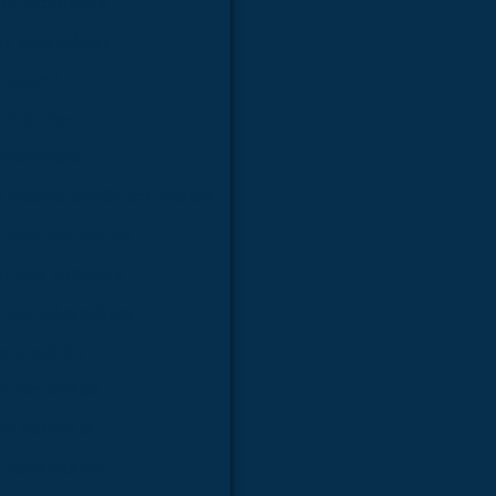
ra faculdades
a laboratórios
a estudo
faculdades
boratórios
e modelo anatômico médico
 para faculdades
 para hospitais
para laboratórios
ara estudo
a faculdades
ra hospitais
 laboratórios