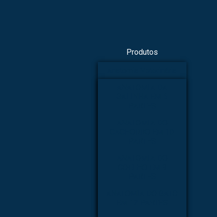
Produtos
Anatomia Veterinária
ANATOMIA DA
GALINHA EM 6
PARTES
ANATOMIA DO
CACHORRO EM 10
PARTES
ANATOMIA DO
COELHO EM 9
PARTES
ANATOMIA DO GATO
EM 12 PARTES