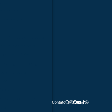
dico
ara estudo
a faculdades
ra hospitais
s
Kit modelo molecular
lecular médico em sp
molecular química
ímica orgânica e inorgânica
opia monocular
ular
0x luz de led
o biológico profissional
Contato
ular