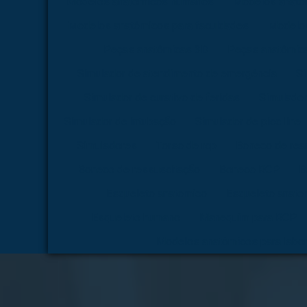
Modelos anatômicos humanos
Modelos anatô
Modelos anatômicos para faculdades
Modelos
Peças anatômicas 3D
Peças anatômica
Simulador de atendimento de emergência
Si
Simulador de curativo de feridas
Simulador
Simulador de intubação
Simulador de picc line
Simuladores
Torso de rcp
Boneco de rea
Boneco de ressuscitação
Boneco RCP
B
Esqueleto anatomico
Esqueleto anato
Esqueleto humano
Manequim para RCP
Modelos anatômicos para labor