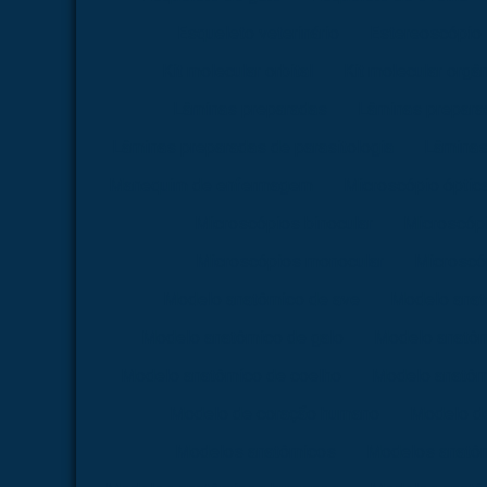
Esqueleto veterinário
Estereoscópio
Kit molecular orbital
Kit molecular orgâ
Lâminas preparadas
Lâminas preparad
Lâminas preparadas de parasitologia
Lâminas
Manequim de enfermagem
Microscópio óptica 
Microscópios binocular
Microscópi
Microscópios monocular
Microscóp
Modelo anatômico de ave
Modelo anat
Modelo anatômico de galo
Modelo anatôm
Modelo anatômico de coelho
Modelo anatômi
Modelo de coração humano
Modelo d
Modelos anatômicos
Modelos anatôm