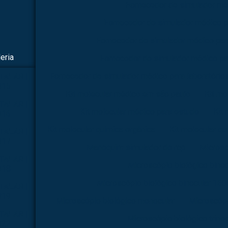
Fornecedor de simulador mé
Fornecedor de simulador médico p
Fornecedor de simulador médico par
eria
Fornecedor de simulador médico pa
Fornecedor de simulador médico para laboratório
TALAR |
015
Kit molecular médico em são paulo
Kit mo
TALAR |
Kit molecular médico para estudo
Kit 
016
Kit molecular química orgânica
Kit molecular qu
TALAR |
017
Manequim simulador de rcp
Microsc
TALAR |
Microscópio biológico binoc
018
Microscópio biológico binocular 160
TALAR |
019
Microscópio biológico monocular
Microscópi
TALAR |
Microscópio biológico trinoc
022