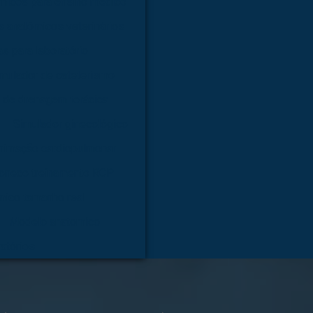
micos para ensino médico
 anatômicos veterinários
s para laboratório
mulador de cateterismo
 de drenagem torácica
Simulador ginecológico
nimação cardiopulmonar
oneco treinamento RCP
mico tamanho real
Modelo anatomico
atórios