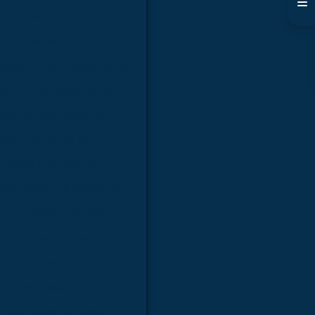
parto normal
ma de manivela
óstata
Simulador de rcp
tal
Simulador de sutura
dor de traqueostomia
ador médico em sp
 médico para estudo
médico para laboratórios
a
Anatomic model
Dea de treinamento
e ave
Esqueleto de boi
o
Esqueleto de galo
Esqueleto de porco