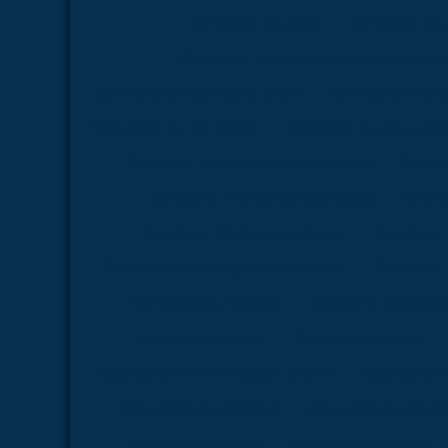
Simulador de parto
Simulador de 
Simulador de parto normal com siste
Simulador de pele para sutura
Simulador de pr
Simulador de rcp básica
Simulador de rcp neona
Simulador de sutura de episiotomia
Simula
Simulador médico em são paulo
Simul
Simulador médico orçamento
Simulador
Simulador médico para faculdades
Simulador 
Simuladores médicos
Anatomia veterinári
Anatomical model
Braço para injeção
Esqueleto de animais para ensino
Esqueleto d
Esqueleto de cachorro
Esqueleto de caval
Esqueleto de gato
Esqueleto de ovelha