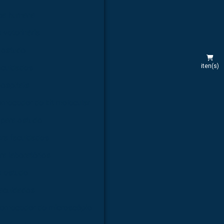
rea humana
 veterinária
 estudo
iten(s)
aculdades
hospitais
rnecedor de kit molecular
 para estudo
ara faculdades
ra laboratórios
a estudo
faculdades
ornecedor de microscópio