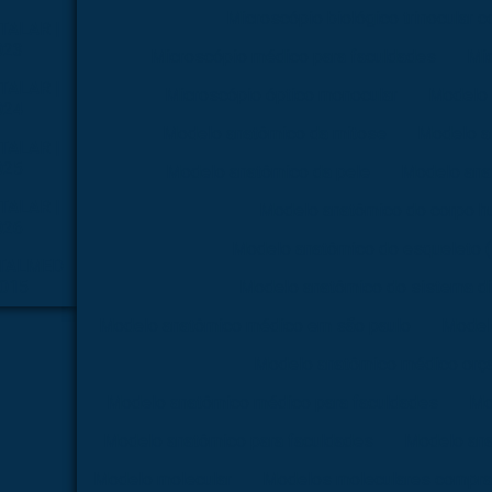
Microscópio biológico trinocular 
TALAR |
023
Microscópio médico para faculdades
Mi
TALAR |
Microscópio óptico monocular
Modelo 
024
Modelo anatômico da mitose
Modelo a
TALAR |
025
Modelo anatômico da pele
Modelo ana
TALAR |
Modelo anatômico do corpo 
026
Modelo anatômico do esqueleto
TALMED
2015
Modelo anatômico do sistema di
Modelo anatômico médico em são paulo
Model
Modelo anatômico médico orç
Modelo anatômico médico para faculdades
Mo
Modelo anatômico para faculdades
Modelo ana
Modelo molecular
Modelos moleculares compra