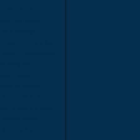
Kit molecular
nicas e inorgânicas
as de histologia
 preparadas de patologia
infinita
Microscópios
os biológicos
ios trinocular
ômico de cachorro
ico de torso humano
co de sistema linfático
e cérebro humano
icos de animais