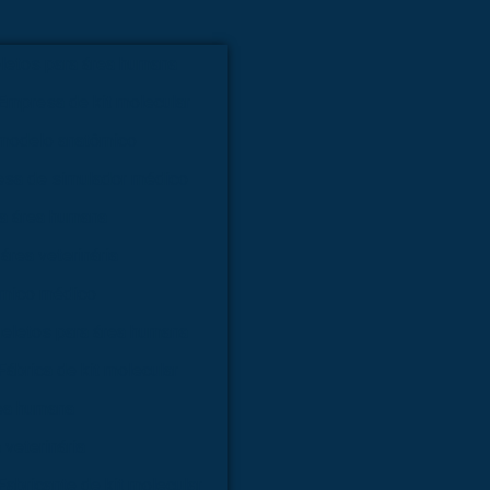
letos para área humana
Empresa de kit molecular
modelo anatômico
sa de simulador médico
ra área humana
área veterinária
ômico médico
ueletos para área humana
Fábrica de kit molecular
rea humana
 veterinária
Fabricante de kit molecular