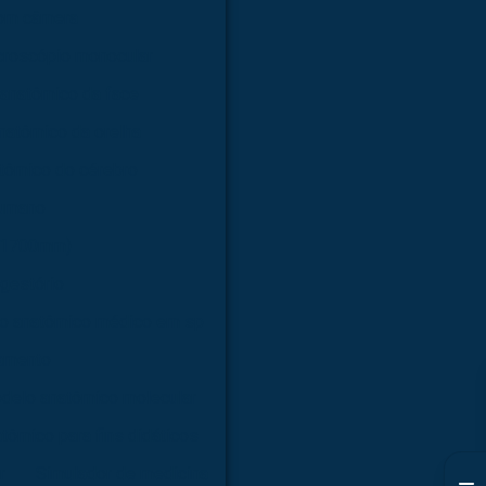
com câmera
croscópio monocular
anatômico da face
natômico da orelha
tômico do cérebro
humano
 (1700mm)
gestório
o anatômico médico em sp
amento
delo anatômico molecular
tômico para fins didáticos
r
Simulador de medicina